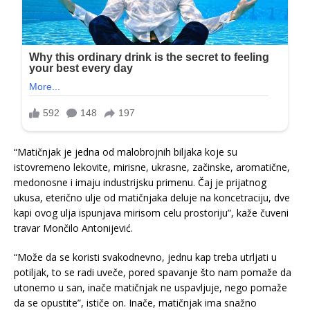
“Matičnjak je jedna od malobrojnih biljaka koje su
istovremeno lekovite, mirisne, ukrasne, začinske, aromatične,
medonosne i imaju industrijsku primenu. Čaj je prijatnog
ukusa, eterično ulje od matičnjaka deluje na koncetraciju, dve
kapi ovog ulja ispunjava mirisom celu prostoriju”, kaže čuveni
travar Mončilo Antonijević.
“Može da se koristi svakodnevno, jednu kap treba utrljati u
potiljak, to se radi uveče, pored spavanje što nam pomaže da
utonemo u san, inače matičnjak ne uspavljuje, nego pomaže
da se opustite”, ističe on. Inače, matičnjak ima snažno