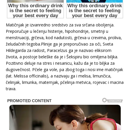
Matičnjak je izvanredno sredstvo za sva srčana oboljenja.
Preporučuje u lečenju histerije, hipohondrije, smetnji u
menstruaciji, grčeva, kod nadutosti, grčeva u crevima, proliva,
želudačnih tegoba.Plinije ga je preporučivao za oči, Sveta
Hildegarda za radost, Paracelzus ga je nazivao eliksirom
života, a postoje beleške da je i Šekspiru bio omiljena biljka.
Pozitivno deluje na stres i nesanicu, kažu da je to biljka za
dugovečnost. Pčele ga vole, pa zbog toga i nosi ime matičnjak
(lat. Melissa officinalis), a nazivaju ga i melisa, limunčica,
čelinjak, limunka, maternjak, pčelinja metvica, rojevac i macina
trava.