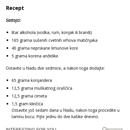
Recept
Sastojci:
litar alkohola (vodka, rum, konjak ili brandi)
165 grama sušenih cvetnih vrhova matičnjaka
40 grama neprskane limunove kore
5 grama korena anđelike
Ostavite u hladu dve sedmice, a nakon toga dodajte:
65 grama korijandera
12,5 grama muškatnog oraščića
12,5 grama cimeta
1,5 gram klinčića
Ostavite još sedam dana u hladu, nakon toga procedite u
tamnu bocu. Pijte jednu do dve kašike dnevno.