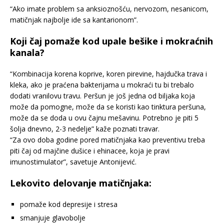
“Ako imate problem sa anksioznošću, nervozom, nesanicom,
matičnjak najbolje ide sa kantarionom”.
Koji čaj pomaže kod upale bešike i mokraćnih
kanala?
“Kombinacija korena koprive, koren pirevine, hajdučka trava i
kleka, ako je praćena bakterijama u mokraći tu bi trebalo
dodati vranilovu travu. Peršun je još jedna od biljaka koja
može da pomogne, može da se koristi kao tinktura peršuna,
može da se doda u ovu čajnu mešavinu. Potrebno je piti 5
šolja dnevno, 2-3 nedelje” kaže poznati travar.
“Za ovo doba godine pored matičnjaka kao preventivu treba
piti čaj od majčine dušice i ehinacee, koja je pravi
imunostimulator”, savetuje Antonijević.
Lekovito delovanje matičnjaka:
pomaže kod depresije i stresa
smanjuje glavobolje