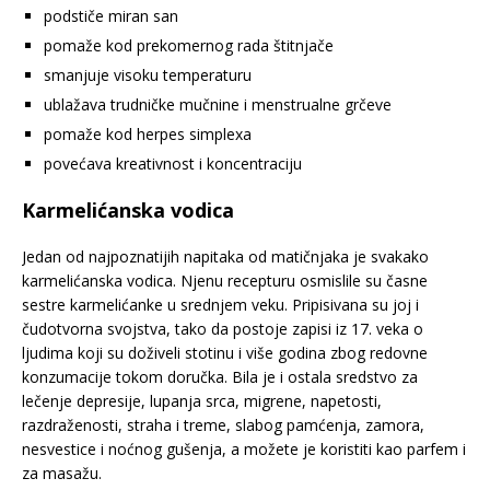
podstiče miran san
pomaže kod prekomernog rada štitnjače
smanjuje visoku temperaturu
ublažava trudničke mučnine i menstrualne grčeve
pomaže kod herpes simplexa
povećava kreativnost i koncentraciju
Karmelićanska vodica
Jedan od najpoznatijih napitaka od matičnjaka je svakako
karmelićanska vodica. Njenu recepturu osmislile su časne
sestre karmelićanke u srednjem veku. Pripisivana su joj i
čudotvorna svojstva, tako da postoje zapisi iz 17. veka o
ljudima koji su doživeli stotinu i više godina zbog redovne
konzumacije tokom doručka. Bila je i ostala sredstvo za
lečenje depresije, lupanja srca, migrene, napetosti,
razdraženosti, straha i treme, slabog pamćenja, zamora,
nesvestice i noćnog gušenja, a možete je koristiti kao parfem i
za masažu.