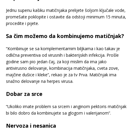
Jednu supenu kašiku matičnjaka prelijete šoljom ključale vode,
promešate poklopite i ostavite da odstoji minimum 15 minuta,
procedite i pijete.
Sa čim možemo da kombinujemo matičnjak?
“Kombinuje se sa komplementarnim biljkama i kao takav je
odlična preventiva od virusnih i bakterijskih infekcija. Prošle
godine sam pio jedan čaj, za koji mislim da ima jako
antivirusno delovanje, kombinacija matičnjaka, cveta zove,
majčine dušice i kleke”, rekao je za tv Prva. Matičnjak ima
snažno delovanje na herpes virusa.
Dobar za srce
“Ukoliko imate problem sa srcem i anginom pektoris matičnjak
bi bilo dobro da kombinujete sa glogom i valerijanom”.
Nervoza i nesanica