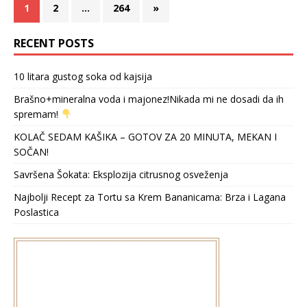
1
2
…
264
»
RECENT POSTS
10 litara gustog soka od kajsija
Brašno+mineralna voda i majonez!Nikada mi ne dosadi da ih
spremam!
KOLAČ SEDAM KAŠIKA – GOTOV ZA 20 MINUTA, MEKAN I
SOČAN!
Savršena Šokata: Eksplozija citrusnog osveženja
Najbolji Recept za Tortu sa Krem Bananicama: Brza i Lagana
Poslastica