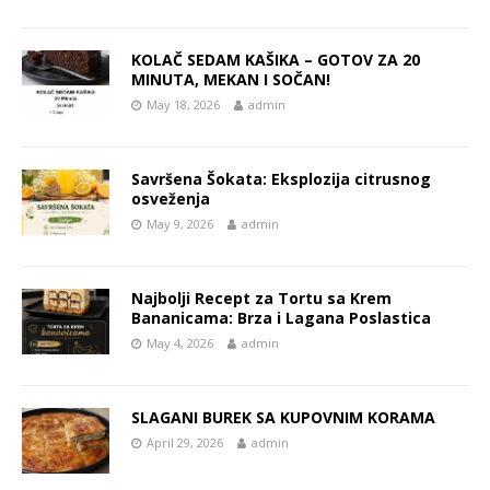
KOLAČ SEDAM KAŠIKA – GOTOV ZA 20
MINUTA, MEKAN I SOČAN!
May 18, 2026
admin
Savršena Šokata: Eksplozija citrusnog
osveženja
May 9, 2026
admin
Najbolji Recept za Tortu sa Krem
Bananicama: Brza i Lagana Poslastica
May 4, 2026
admin
SLAGANI BUREK SA KUPOVNIM KORAMA
April 29, 2026
admin