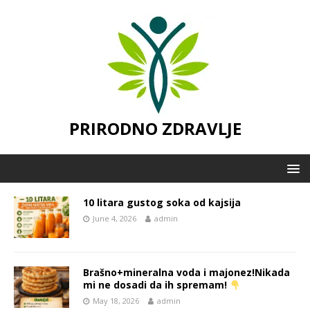
PRIRODNO ZDRAVLJE
10 litara gustog soka od kajsija
June 4, 2026
admin
Brašno+mineralna voda i majonez!Nikada
mi ne dosadi da ih spremam!
May 18, 2026
admin