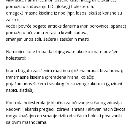
pomažu u snižavanju LDL (lošeg) holesterola;
omega-3 masne kiseline iz ribe (npr. losos, skuša) korisne su
za srce;
voće i povrće bogato antioksidansima (npr. borovnice, spanać)
pomažu u očuvanju zdravlja krvnih sudova;
smanjen unos soli, šećera i zasićenih masti.
Namirnice koje treba da izbjegavate ukoliko imate povišen
holesterol:
hrana bogata zasićenim mastima (pržena hrana, brza hrana);
transmasne kiseline (prerađena hrana, kolači);
pojačan unos šećera i visokog fruktoznog kukuruza (gazirani
napici, slatkiši).
Kontrola holesterola je ključna za očuvanje srčanog zdravlja.
Redovni ljekarski pregledi, zdrava ishrana i aktivan način života
mogu značajno da smanje rizik od srčanih bolesti povezanih
sa ovim masnoćama.