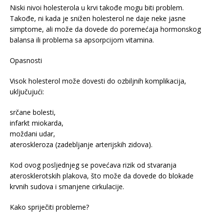
Niski nivoi holesterola u krvi takođe mogu biti problem.
Takođe, ni kada je snižen holesterol ne daje neke jasne
simptome, ali može da dovede do poremećaja hormonskog
balansa ili problema sa apsorpcijom vitamina.
Opasnosti
Visok holesterol može dovesti do ozbiljnih komplikacija,
uključujući:
srčane bolesti,
infarkt miokarda,
moždani udar,
ateroskleroza (zadebljanje arterijskih zidova).
Kod ovog posljednjeg se povećava rizik od stvaranja
aterosklerotskih plakova, što može da dovede do blokade
krvnih sudova i smanjene cirkulacije.
Kako spriječiti probleme?