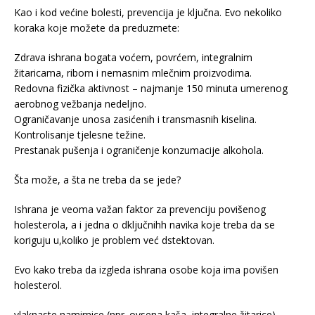
Kao i kod većine bolesti, prevencija je ključna. Evo nekoliko
koraka koje možete da preduzmete:
Zdrava ishrana bogata voćem, povrćem, integralnim
žitaricama, ribom i nemasnim mlečnim proizvodima.
Redovna fizička aktivnost – najmanje 150 minuta umerenog
aerobnog vežbanja nedeljno.
Ograničavanje unosa zasićenih i transmasnih kiselina.
Kontrolisanje tjelesne težine.
Prestanak pušenja i ograničenje konzumacije alkohola.
Šta može, a šta ne treba da se jede?
Ishrana je veoma važan faktor za prevenciju povišenog
holesterola, a i jedna o dključnihh navika koje treba da se
koriguju u,koliko je problem već dstektovan.
Evo kako treba da izgleda ishrana osobe koja ima povišen
holesterol.
vlaknaste namirnice (npr. ovsena kaša, integralne žitarice)