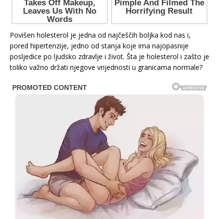
Povišen holesterol je jedna od najčeščih boljka kod nas i,
pored hipertenzije, jedno od stanja koje ima najopasnije
posljedice po ljudsko zdravlje i život. Šta je holesterol i zašto je
toliko važno držati njegove vrijednosti u granicama normale?