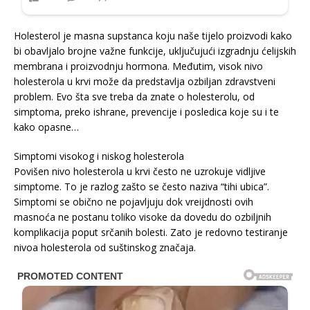
Holesterol je masna supstanca koju naše tijelo proizvodi kako
bi obavljalo brojne važne funkcije, uključujući izgradnju ćelijskih
membrana i proizvodnju hormona. Međutim, visok nivo
holesterola u krvi može da predstavlja ozbiljan zdravstveni
problem. Evo šta sve treba da znate o holesterolu, od
simptoma, preko ishrane, prevencije i posledica koje su i te
kako opasne…
Simptomi visokog i niskog holesterola
Povišen nivo holesterola u krvi često ne uzrokuje vidljive
simptome. To je razlog zašto se često naziva “tihi ubica”.
Simptomi se obično ne pojavljuju dok vreijdnosti ovih
masnoća ne postanu toliko visoke da dovedu do ozbiljnih
komplikacija poput srčanih bolesti. Zato je redovno testiranje
nivoa holesterola od suštinskog značaja.