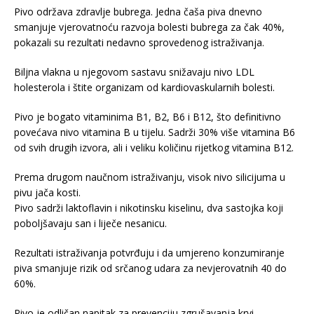
Pivo održava zdravlje bubrega. Jedna čaša piva dnevno
smanjuje vjerovatnoću razvoja bolesti bubrega za čak 40%,
pokazali su rezultati nedavno sprovedenog istraživanja.
Biljna vlakna u njegovom sastavu snižavaju nivo LDL
holesterola i štite organizam od kardiovaskularnih bolesti.
Pivo je bogato vitaminima B1, B2, B6 i B12, što definitivno
povećava nivo vitamina B u tijelu. Sadrži 30% više vitamina B6
od svih drugih izvora, ali i veliku količinu rijetkog vitamina B12.
Prema drugom naučnom istraživanju, visok nivo silicijuma u
pivu jača kosti.
Pivo sadrži laktoflavin i nikotinsku kiselinu, dva sastojka koji
poboljšavaju san i liječe nesanicu.
Rezultati istraživanja potvrđuju i da umjereno konzumiranje
piva smanjuje rizik od srčanog udara za nevjerovatnih 40 do
60%.
Pivo je odličan napitak za prevenciju zgrušavanja krvi.