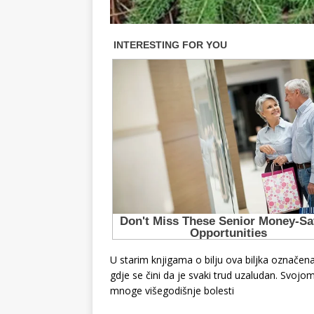
U starim knjigama o bilju ova biljka označena
gdje se čini da je svaki trud uzaludan. Svojo
mnoge višegodišnje bolesti