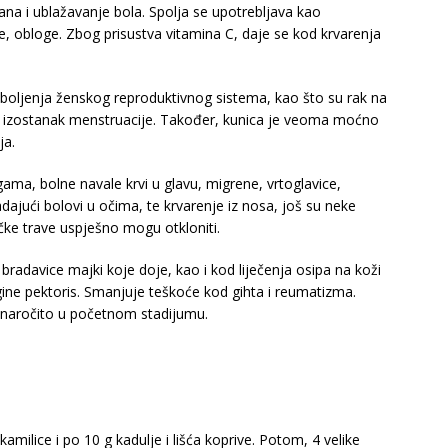
rana i ublažavanje bola. Spolja se upotrebljava kao
upke, obloge. Zbog prisustva vitamina C, daje se kod krvarenja
 oboljenja ženskog reproduktivnog sistema, kao što su rak na
mi, izostanak menstruacije. Također, kunica je veoma moćno
ja.
gama, bolne navale krvi u glavu, migrene, vrtoglavice,
jući bolovi u očima, te krvarenje iz nosa, još su neke
učke trave uspješno mogu otkloniti.
ve bradavice majki koje doje, kao i kod liječenja osipa na koži
ine pektoris. Smanjuje teškoće kod gihta i reumatizma.
i, naročito u početnom stadijumu.
 kamilice i po 10 g kadulje i lišća koprive. Potom, 4 velike