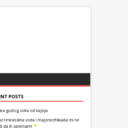
ENT POSTS
tara gustog soka od kajsija
no+mineralna voda i majonez!Nikada mi ne
di da ih spremam!