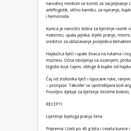
narodnoj medicini se koristi za zacjeljivanje 
antiflogistik, slično kamilici, za ispiranje, k
i hemoroida.
Kunica je naročito dobra za liječenje raznih
maternici, upala jajnika, bijelo pranje, mio
sredstvo za ublažavanje posljedica klimakteri
Hajdučica liječi i upale živaca na rukama i no
mučninu. Očna oboljenja sa suzenjem, probada
tegobe koje čajevi, obloge ili kupke od hajd
Čaj od stolisnika liječi i ispucane ruke, ranji
– psorijaze. Također se upotrebljava kod ang
Povoljno djeluje za liječenje šećerne bolest
RECEPTI
Liječenje bijeloga pranja žena
Priprema: Uzeti po 40 g lista i cvijeta kunice i