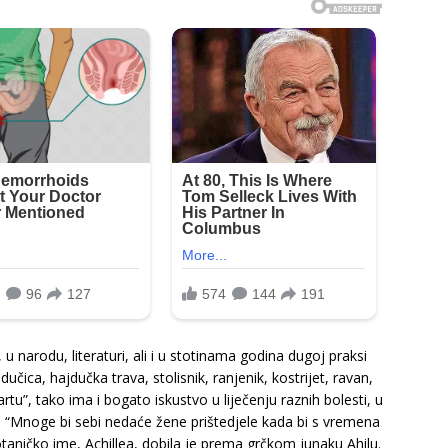
e, u narodu, literaturi, ali i u stotinama godina dugoj praksi
dučica, hajdučka trava, stolisnik, ranjenik, kostrijet, ravan,
u”, tako ima i bogato iskustvo u liječenju raznih bolesti, u
i: “Mnoge bi sebi nedaće žene prištedjele kada bi s vremena
taničko ime, Achillea, dobila je prema grčkom junaku Ahilu.