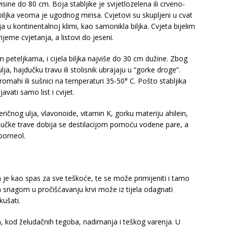
visine do 80 cm. Boja stabljike je svijetlozelena ili crveno-
iljka veoma je ugodnog mirisa. Cvjetovi su skupljeni u cvat
ja u kontinentalnoj klimi, kao samonikla biljka. Cvjeta bijelim
jeme cvjetanja, a listovi do jeseni.
m peteljkama, i cijela biljka najviše do 30 cm dužine. Zbog
ja, hajdučku travu ili stolisnik ubrajaju u “gorke droge”.
promahi ili sušnici na temperaturi 35-50° C. Pošto stabljika
avati samo list i cvijet.
ričnog ulja, vlavonoide, vitamin K, gorku materiju ahilein,
ajdučke trave dobija se destilacijom pomoću vodene pare, a
borneol.
 je kao spas za sve teškoće, te se može primijeniti i tamo
m snagom u pročišćavanju krvi može iz tijela odagnati
kušati.
ta, kod želudačnih tegoba, nadimanja i teškog varenja. U