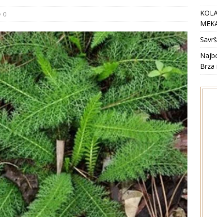
KOLA
0
MEKA
Savrš
Najbo
Brza 