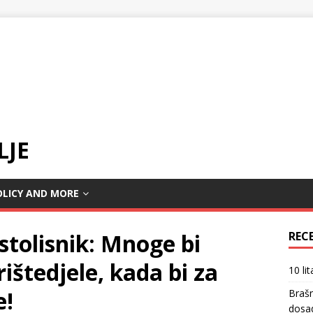
LJE
OLICY AND MORE
stolisnik: Mnoge bi
REC
ištedjele, kada bi za
10 li
e!
Braš
dosa