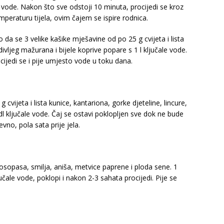
 vode. Nakon što sve odstoji 10 minuta, procijedi se kroz
emperaturu tijela, ovim čajem se ispire rodnica.
 da se 3 velike kašike mješavine od po 25 g cvijeta i lista
divljeg mažurana i bijele koprive popare s 1 l ključale vode.
cijedi se i pije umjesto vode u toku dana.
cvijeta i lista kunice, kantariona, gorke djeteline, lincure,
l ključale vode. Čaj se ostavi poklopljen sve dok ne bude
vno, pola sata prije jela.
 rosopasa, smilja, aniša, metvice paprene i ploda sene. 1
jučale vode, poklopi i nakon 2-3 sahata procijedi. Pije se