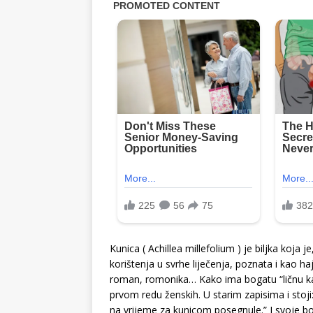
Kunica ( Achillea millefolium ) je biljka koja j
korištenja u svrhe liječenja, poznata i kao haj
roman, romonika… Kako ima bogatu “ličnu kart
prvom redu ženskih. U starim zapisima i stoj
na vrijeme za kunicom posegnule.” I svoje bo