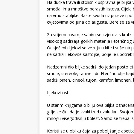
Hajdučka trava ili stolisnik uspravna je biljka 
smeđa. Ima mnoštvo perastih listova. Cijela b
na vrhu stabljike. Raste svuda uz puteve i pol
cvjetovima od juna do augusta. Bere se za vri
Za vrijeme cvatnje sabiru se cvjetovi s kratki
visokog sadržaja gorkih materija i eteričnog ul
Odsječeni dijelovi se vezuju u kite i suše na 
ne sadrži ljekovite sastojke, bolje je upotrebllj
Nadzemni dio biljke sadrži do jedan posto ete
smole, stereole, tanine i dr. Eterično ulje h
sadrži pinen, cineol, tujon, kamfor, limonen, 
Ljekovitost
U starim knjigama o bilju ova biljka označena
gdje se čini da je svaki trud uzaludan. Svojo
mnogu višegodišnju bolest. Samo se treba is
Koristi se u obliku čaja za poboljšanje apeti