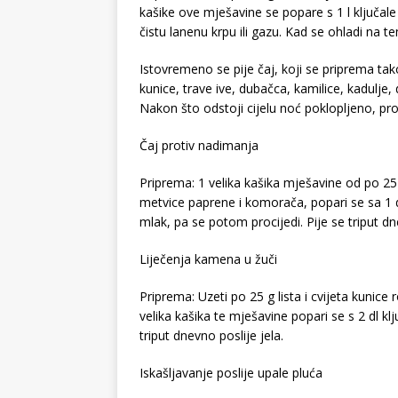
kašike ove mješavine se popare s 1 l ključale
čistu lanenu krpu ili gazu. Kad se ohladi na t
Istovremeno se pije čaj, koji se priprema tako
kunice, trave ive, dubačca, kamilice, kadulje, 
Nakon što odstoji cijelu noć poklopljeno, pro
Čaj protiv nadimanja
Priprema: 1 velika kašika mješavine od po 25 g 
metvice paprene i komorača, popari se sa 1 d
mlak, pa se potom procijedi. Pije se triput dne
Liječenja kamena u žuči
Priprema: Uzeti po 25 g lista i cvijeta kunice
velika kašika te mješavine popari se s 2 dl kl
triput dnevno poslije jela.
Iskašljavanje poslije upale pluća