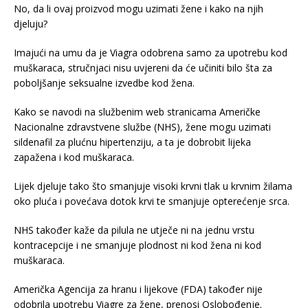
No, da li ovaj proizvod mogu uzimati žene i kako na njih
djeluju?
Imajući na umu da je Viagra odobrena samo za upotrebu kod
muškaraca, stručnjaci nisu uvjereni da će učiniti bilo šta za
poboljšanje seksualne izvedbe kod žena.
Kako se navodi na službenim web stranicama Američke
Nacionalne zdravstvene službe (NHS), žene mogu uzimati
sildenafil za plućnu hipertenziju, a ta je dobrobit lijeka
zapažena i kod muškaraca.
Lijek djeluje tako što smanjuje visoki krvni tlak u krvnim žilama
oko pluća i povećava dotok krvi te smanjuje opterećenje srca.
NHS također kaže da pilula ne utječe ni na jednu vrstu
kontracepcije i ne smanjuje plodnost ni kod žena ni kod
muškaraca.
Američka Agencija za hranu i lijekove (FDA) također nije
odobrila upotrebu Viagre za žene, prenosi Oslobođenje.