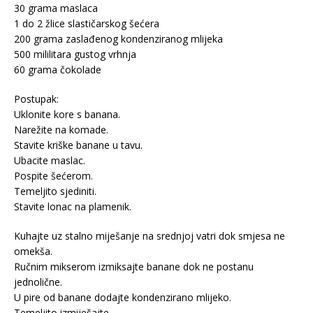
30 grama maslaca
1 do 2 žlice slastičarskog šećera
200 grama zaslađenog kondenziranog mlijeka
500 mililitara gustog vrhnja
60 grama čokolade
Postupak:
Uklonite kore s banana.
Narežite na komade.
Stavite kriške banane u tavu.
Ubacite maslac.
Pospite šećerom.
Temeljito sjediniti.
Stavite lonac na plamenik.
Kuhajte uz stalno miješanje na srednjoj vatri dok smjesa ne
omekša.
Ručnim mikserom izmiksajte banane dok ne postanu
jednolične.
U pire od banane dodajte kondenzirano mlijeko.
Temeljito izmiješajte.