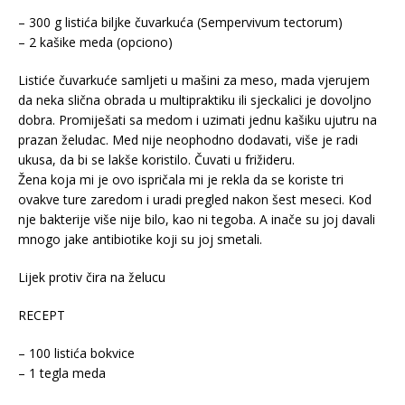
– 300 g listića biljke čuvarkuća (Sempervivum tectorum)
– 2 kašike meda (opciono)
Listiće čuvarkuće samljeti u mašini za meso, mada vjerujem
da neka slična obrada u multipraktiku ili sjeckalici je dovoljno
dobra. Promiješati sa medom i uzimati jednu kašiku ujutru na
prazan želudac. Med nije neophodno dodavati, više je radi
ukusa, da bi se lakše koristilo. Čuvati u frižideru.
Žena koja mi je ovo ispričala mi je rekla da se koriste tri
ovakve ture zaredom i uradi pregled nakon šest meseci. Kod
nje bakterije više nije bilo, kao ni tegoba. A inače su joj davali
mnogo jake antibiotike koji su joj smetali.
Lijek protiv čira na želucu
RECEPT
– 100 listića bokvice
– 1 tegla meda