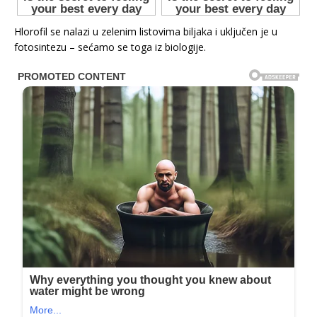
Hlorofil se nalazi u zelenim listovima biljaka i uključen je u
fotosintezu – sećamo se toga iz biologije.