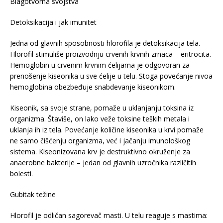
Blagotvorna svojstva
Detoksikacija i jak imunitet
Jedna od glavnih sposobnosti hlorofila je detoksikacija tela.
Hlorofil stimuliše proizvodnju crvenih krvnih zrnaca – eritrocita.
Hemoglobin u crvenim krvnim ćelijama je odgovoran za
prenošenje kiseonika u sve ćelije u telu. Stoga povećanje nivoa
hemoglobina obezbeđuje snabdevanje kiseonikom.
Kiseonik, sa svoje strane, pomaže u uklanjanju toksina iz
organizma. Štaviše, on lako veže toksine teških metala i
uklanja ih iz tela. Povećanje količine kiseonika u krvi pomaže
ne samo čišćenju organizma, već i jačanju imunološkog
sistema. Kiseonizovana krv je destruktivno okruženje za
anaerobne bakterije – jedan od glavnih uzročnika različitih
bolesti.
Gubitak težine
Hlorofil je odličan sagorevač masti. U telu reaguje s mastima: