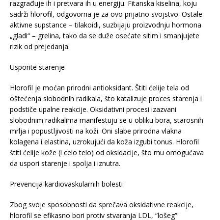
razgrađuje ih i pretvara ih u energiju. Fitanska kiselina, koju
sadrži hlorofil, odgovorna je za ovo prijatno svojstvo. Ostale
aktivne supstance – tilakoidi, suzbijaju proizvodnju hormona
„gladi“ – grelina, tako da se duže osećate sitim i smanjujete
rizik od prejedanja.
Usporite starenje
Hlorofil je moćan prirodni antioksidant. Štiti ćelije tela od
oštećenja slobodnih radikala, što katalizuje proces starenja i
podstiče upalne reakcije. Oksidativni procesi izazvani
slobodnim radikalima manifestuju se u obliku bora, starosnih
mrlja i popustljivosti na koži. Oni slabe prirodna vlakna
kolagena i elastina, uzrokujući da koža izgubi tonus. Hlorofil
štiti ćelije kože (i celo telo) od oksidacije, što mu omogućava
da uspori starenje i spolja i iznutra.
Prevencija kardiovaskularnih bolesti
Zbog svoje sposobnosti da sprečava oksidativne reakcije,
hlorofil se efikasno bori protiv stvaranja LDL, “lošeg”