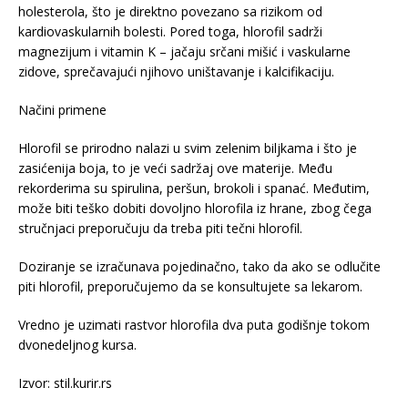
holesterola, što je direktno povezano sa rizikom od
kardiovaskularnih bolesti. Pored toga, hlorofil sadrži
magnezijum i vitamin K – jačaju srčani mišić i vaskularne
zidove, sprečavajući njihovo uništavanje i kalcifikaciju.
Načini primene
Hlorofil se prirodno nalazi u svim zelenim biljkama i što je
zasićenija boja, to je veći sadržaj ove materije. Među
rekorderima su spirulina, peršun, brokoli i spanać. Međutim,
može biti teško dobiti dovoljno hlorofila iz hrane, zbog čega
stručnjaci preporučuju da treba piti tečni hlorofil.
Doziranje se izračunava pojedinačno, tako da ako se odlučite
piti hlorofil, preporučujemo da se konsultujete sa lekarom.
Vredno je uzimati rastvor hlorofila dva puta godišnje tokom
dvonedeljnog kursa.
Izvor: stil.kurir.rs