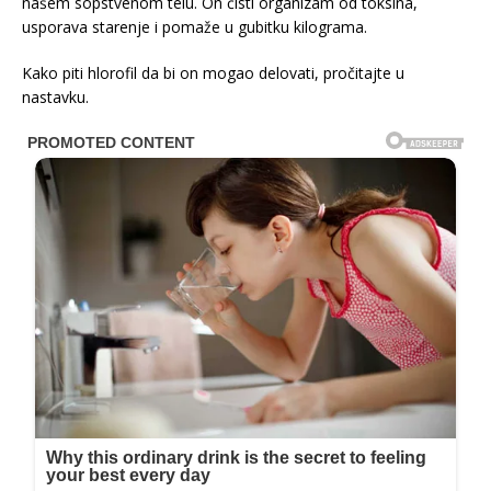
našem sopstvenom telu. On čisti organizam od toksina,
usporava starenje i pomaže u gubitku kilograma.
Kako piti hlorofil da bi on mogao delovati, pročitajte u
nastavku.