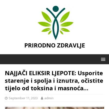
PRIRODNO ZDRAVLJE
NAJJAČI ELIKSIR LJEPOTE: Usporite
starenje i spolja i iznutra, očistite
tijelo od toksina i masnoća…
September 11, 2023
admin