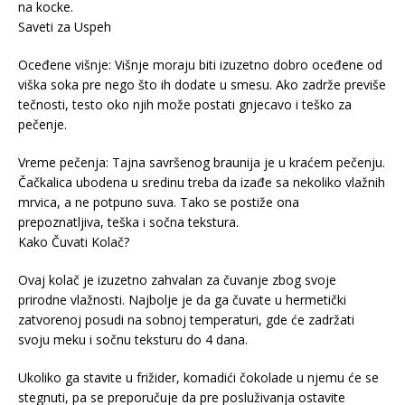
na kocke.
Saveti za Uspeh
Oceđene višnje: Višnje moraju biti izuzetno dobro oceđene od
viška soka pre nego što ih dodate u smesu. Ako zadrže previše
tečnosti, testo oko njih može postati gnjecavo i teško za
pečenje.
Vreme pečenja: Tajna savršenog braunija je u kraćem pečenju.
Čačkalica ubodena u sredinu treba da izađe sa nekoliko vlažnih
mrvica, a ne potpuno suva. Tako se postiže ona
prepoznatljiva, teška i sočna tekstura.
Kako Čuvati Kolač?
Ovaj kolač je izuzetno zahvalan za čuvanje zbog svoje
prirodne vlažnosti. Najbolje je da ga čuvate u hermetički
zatvorenoj posudi na sobnoj temperaturi, gde će zadržati
svoju meku i sočnu teksturu do 4 dana.
Ukoliko ga stavite u frižider, komadići čokolade u njemu će se
stegnuti, pa se preporučuje da pre posluživanja ostavite