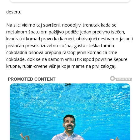
desertu.
Na slici vidimo taj savršeni, neodoljivi trenutak kada se
metalnom špatulom pažljivo podiže jedan predivno isečen,
kvadratni komad pravo ka kameri, otkrivajući nestvarno jasan i
privlačan presek: izuzetno sočna, gusta i teška tamna
čokoladna osnova prepuna rastopljenih komadića crne
čokolade, dok se na samom vrhu i tik ispod površine šepure
krupne, rubin-crvene višnje koje mame na prvi zalogaj.