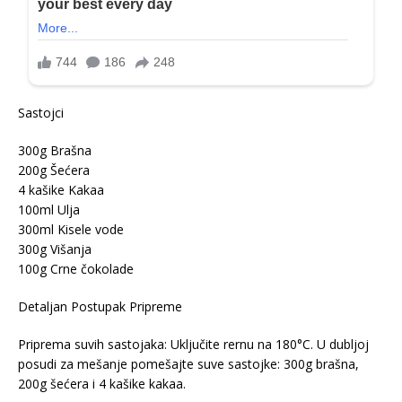
Sastojci
300g Brašna
200g Šećera
4 kašike Kakaa
100ml Ulja
300ml Kisele vode
300g Višanja
100g Crne čokolade
Detaljan Postupak Pripreme
Priprema suvih sastojaka: Uključite rernu na 180°C. U dubljoj
posudi za mešanje pomešajte suve sastojke: 300g brašna,
200g šećera i 4 kašike kakaa.