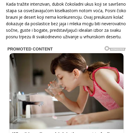
Kada tražite intenzivan, dubok čokoladni ukus koji se savršeno
stapa sa osvežavajućom kiselkastom notom voća, Posni čoko
brauni je desert koji nema konkurenciju. Ovaj preukusni kolač
dokazuje da poslastice bez jaja i mleka mogu biti neverovatno
sočne, guste i bogate, predstavljajući idealan izbor za svaku
posnu trpezu ili svakodnevno uživanje u vrhunskom desertu.