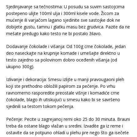
Sjedinjavanje sa tečnostima: U posudu sa suvim sastojcima
postepeno ulijte 100ml ulja i 300ml kisele vode. Žicom za
mućenje ili varjačom lagano sjedinite sve sastojke dok ne
dobijete gustu, tamnu i glatku masu bez grudvica. Pazite da ne
mešate predugo kako testo ne bi postalo žilavo.
Dodavanje čokolade i višanja: Od 100g crne čokolade, jedan
deo naseckajte na krupnije komade i umešajte direktno u
testo zajedno sa polovinom dobro oceđenih višanja (od
ukupno 300g).
Izlivanje i dekoracija: Smesu izlijte u manji pravougaoni pleh
koji ste prethodno obložili papirom za pečenje. Po vrhu
ravnomerno rasporedite preostale višnje i komadiće crne
čokolade, blago ih utiskujući u smesu kako bi se savršeno
sjedinili sa testom tokom pečenja.
Pečenje: Pecite u zagrejanoj rerni oko 25 do 30 minuta. Brauni
treba da ostane blago vlažan u sredini. Izvadite ga iz rerne i
ostavite da se potpuno ohladi u plehu pre nego što ga isečete