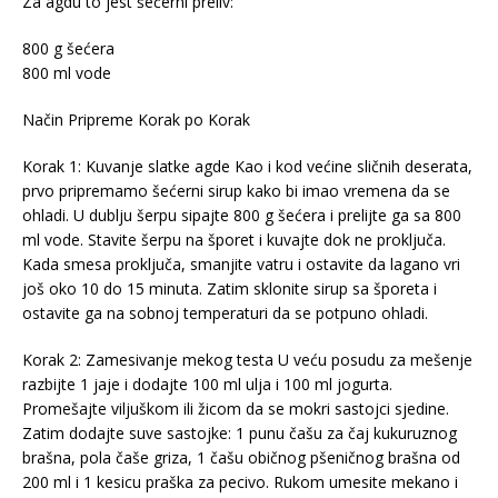
Za agdu to jest šećerni preliv:
800 g šećera
800 ml vode
Način Pripreme Korak po Korak
Korak 1: Kuvanje slatke agde Kao i kod većine sličnih deserata,
prvo pripremamo šećerni sirup kako bi imao vremena da se
ohladi. U dublju šerpu sipajte 800 g šećera i prelijte ga sa 800
ml vode. Stavite šerpu na šporet i kuvajte dok ne proključa.
Kada smesa proključa, smanjite vatru i ostavite da lagano vri
još oko 10 do 15 minuta. Zatim sklonite sirup sa šporeta i
ostavite ga na sobnoj temperaturi da se potpuno ohladi.
Korak 2: Zamesivanje mekog testa U veću posudu za mešenje
razbijte 1 jaje i dodajte 100 ml ulja i 100 ml jogurta.
Promešajte viljuškom ili žicom da se mokri sastojci sjedine.
Zatim dodajte suve sastojke: 1 punu čašu za čaj kukuruznog
brašna, pola čaše griza, 1 čašu običnog pšeničnog brašna od
200 ml i 1 kesicu praška za pecivo. Rukom umesite mekano i