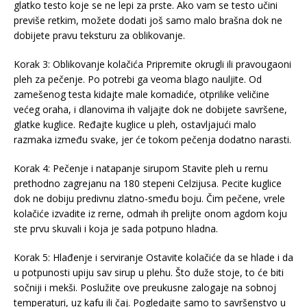
glatko testo koje se ne lepi za prste. Ako vam se testo učini
previše retkim, možete dodati još samo malo brašna dok ne
dobijete pravu teksturu za oblikovanje.
Korak 3: Oblikovanje kolačića Pripremite okrugli ili pravougaoni
pleh za pečenje. Po potrebi ga veoma blago nauljite. Od
zamešenog testa kidajte male komadiće, otprilike veličine
većeg oraha, i dlanovima ih valjajte dok ne dobijete savršene,
glatke kuglice. Ređajte kuglice u pleh, ostavljajući malo
razmaka između svake, jer će tokom pečenja dodatno narasti.
Korak 4: Pečenje i natapanje sirupom Stavite pleh u rernu
prethodno zagrejanu na 180 stepeni Celzijusa. Pecite kuglice
dok ne dobiju predivnu zlatno-smeđu boju. Čim pečene, vrele
kolačiće izvadite iz rerne, odmah ih prelijte onom agdom koju
ste prvu skuvali i koja je sada potpuno hladna.
Korak 5: Hlađenje i serviranje Ostavite kolačiće da se hlade i da
u potpunosti upiju sav sirup u plehu. Što duže stoje, to će biti
sočniji i mekši. Poslužite ove preukusne zalogaje na sobnoj
temperaturi, uz kafu ili čaj. Pogledajte samo to savršenstvo u