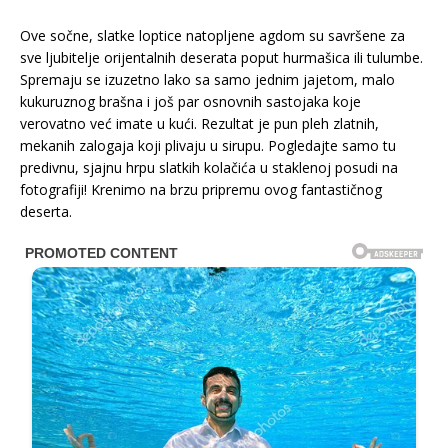
Ove sočne, slatke loptice natopljene agdom su savršene za
sve ljubitelje orijentalnih deserata poput hurmašica ili tulumbe.
Spremaju se izuzetno lako sa samo jednim jajetom, malo
kukuruznog brašna i još par osnovnih sastojaka koje
verovatno već imate u kući. Rezultat je pun pleh zlatnih,
mekanih zalogaja koji plivaju u sirupu. Pogledajte samo tu
predivnu, sjajnu hrpu slatkih kolačića u staklenoj posudi na
fotografiji! Krenimo na brzu pripremu ovog fantastičnog
deserta.