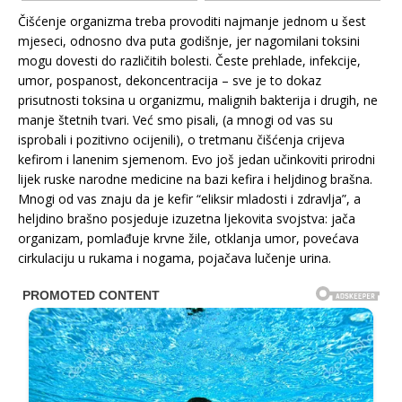
Čišćenje organizma treba provoditi najmanje jednom u šest
mjeseci, odnosno dva puta godišnje, jer nagomilani toksini
mogu dovesti do različitih bolesti. Česte prehlade, infekcije,
umor, pospanost, dekoncentracija – sve je to dokaz
prisutnosti toksina u organizmu, malignih bakterija i drugih, ne
manje štetnih tvari. Već smo pisali, (a mnogi od vas su
isprobali i pozitivno ocijenili), o tretmanu čišćenja crijeva
kefirom i lanenim sjemenom. Evo još jedan učinkoviti prirodni
lijek ruske narodne medicine na bazi kefira i heljdinog brašna.
Mnogi od vas znaju da je kefir “eliksir mladosti i zdravlja”, a
heljdino brašno posjeduje izuzetna ljekovita svojstva: jača
organizam, pomlađuje krvne žile, otklanja umor, povećava
cirkulaciju u rukama i nogama, pojačava lučenje urina.