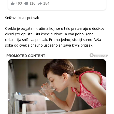
Snižava krvni pritisak
Cvekla je bogata nitratima koji se u telu pretvaraju u dušikov
oksid što opušta i širi krvne sudove, a ova poboljšana
cirkulacija snižava pritisak. Prema jednoj studiji samo čaša
soka od cvekle dnevno uspešno snižava krvni pritisak.