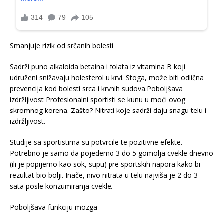
Smanjuje rizik od srčanih bolesti
Sadrži puno alkaloida betaina i folata iz vitamina B koji
udruženi snižavaju holesterol u krvi. Stoga, može biti odlična
prevencija kod bolesti srca i krvnih sudova.Poboljšava
izdržljivost Profesionalni sportisti se kunu u moći ovog
skromnog korena. Zašto? Nitrati koje sadrži daju snagu telu i
izdržljivost.
Studije sa sportistima su potvrdile te pozitivne efekte.
Potrebno je samo da pojedemo 3 do 5 gomolja cvekle dnevno
(ili je popijemo kao sok, supu) pre sportskih napora kako bi
rezultat bio bolji. Inače, nivo nitrata u telu najviša je 2 do 3
sata posle konzumiranja cvekle.
Poboljšava funkciju mozga