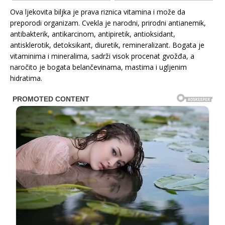
Ova ljekovita biljka je prava riznica vitamina i može da
preporodi organizam. Cvekla je narodni, prirodni antianemik,
antibakterik, antikarcinom, antipiretik, antioksidant,
antisklerotik, detoksikant, diuretik, remineralizant. Bogata je
vitaminima i mineralima, sadrži visok procenat gvožđa, a
naročito je bogata belančevinama, mastima i ugljenim
hidratima.