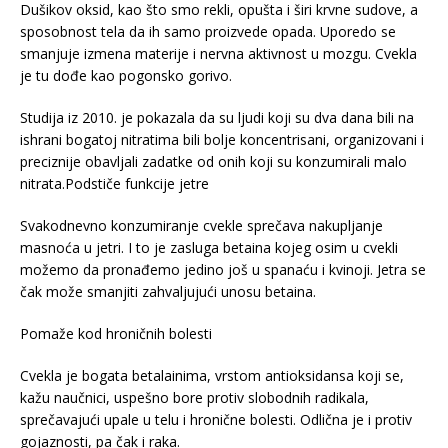
Dušikov oksid, kao što smo rekli, opušta i širi krvne sudove, a
sposobnost tela da ih samo proizvede opada. Uporedo se
smanjuje izmena materije i nervna aktivnost u mozgu. Cvekla
je tu dođe kao pogonsko gorivo.
Studija iz 2010. je pokazala da su ljudi koji su dva dana bili na
ishrani bogatoj nitratima bili bolje koncentrisani, organizovani i
preciznije obavljali zadatke od onih koji su konzumirali malo
nitrata.Podstiče funkcije jetre
Svakodnevno konzumiranje cvekle sprečava nakupljanje
masnoća u jetri. I to je zasluga betaina kojeg osim u cvekli
možemo da pronađemo jedino još u spanaću i kvinoji. Jetra se
čak može smanjiti zahvaljujući unosu betaina.
Pomaže kod hroničnih bolesti
Cvekla je bogata betalainima, vrstom antioksidansa koji se,
kažu naučnici, uspešno bore protiv slobodnih radikala,
sprečavajući upale u telu i hronične bolesti. Odlična je i protiv
gojaznosti, pa čak i raka.