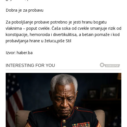
Dobra je za probavu
Za poboljšanje probave potrebno je jesti hranu bogatu
vlaknima – poput cvekle. Čaša soka od cvekle smanjuje rizik od
konstipacije, hemoroida i divertikulitisa, a betain pomaže i kod
probavljanja hrane u želucu,piše Stil
Izvor: haber.ba