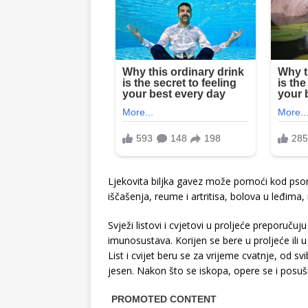
Ljekovita biljka gavez može pomoći kod psori
iščašenja, reume i artritisa, bolova u leđima, 
Svježi listovi i cvjetovi u proljeće preporuču
imunosustava. Korijen se bere u proljeće ili u
List i cvijet beru se za vrijeme cvatnje, od sv
jesen. Nakon što se iskopa, opere se i posuš