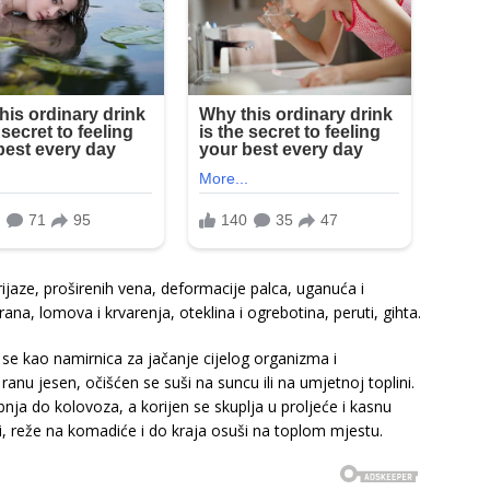
jaze, proširenih vena, deformacije palca, uganuća i
rana, lomova i krvarenja, oteklina i ogrebotina, peruti, gihta.
ju se kao namirnica za jačanje cijelog organizma i
 ranu jesen, očišćen se suši na suncu ili na umjetnoj toplini.
ibnja do kolovoza, a korijen se skuplja u proljeće i kasnu
i, reže na komadiće i do kraja osuši na toplom mjestu.