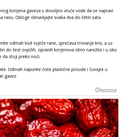
enog korijena gaveza s dovoljno vruće vode da se napravi
na ranu. Obloge obnavljajte svaka dva do četiri sata.
enite odmah kod svježe rane, sprečava trovanje krvi, a uz
tiri do šest svježih, opranih korjenova sitno narežite i u oko
 da stoji preko noći.
isnite. Odmah napunite čiste plastične posude i čuvajte u
ti gavez.