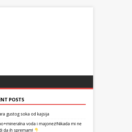
ENT POSTS
tara gustog soka od kajsija
no+mineralna voda i majonez!Nikada mi ne
di da ih spremam!