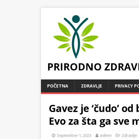
PRIRODNO ZDRAV
POČETNA
ZDRAVLJE
PRIVACY P
Gavez je ‘čudo’ od 
Evo za šta ga sve m
September 1, 2023
admin
Zdravlje