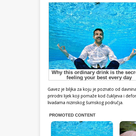
Gavez je biljka za koju je poznato od davnin
prirodni lijek koji pomaže kod čukljeva i def
livadama nizinskog šumskog područja.