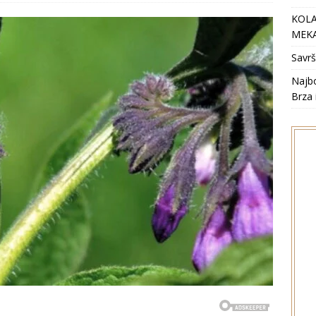
KOLA
MEKA
Savrš
Najbo
Brza 