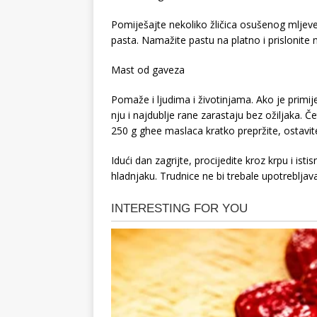
Pomiješajte nekoliko žličica osušenog mljev
pasta. Namažite pastu na platno i prislonite 
Mast od gaveza
Pomaže i ljudima i životinjama. Ako je primij
nju i najdublje rane zarastaju bez ožiljaka. Če
250 g ghee maslaca kratko prepržite, ostavite
Idući dan zagrijte, procijedite kroz krpu i ist
hladnjaku. Trudnice ne bi trebale upotrebljava