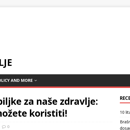
LJE
OLICY AND MORE
biljke za naše zdravlje:
REC
ožete koristiti!
10 li
Braš
0
dosa