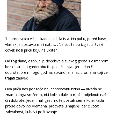
Ta prodavnica više nikada nije bila ista. Na pultu, pored kase,
vlasnik je postavio mali natpis: „Ne sudite po izgledu. Svaki
čovek nosi priču koju ne vidite.“
Od tog dana, osoblje je dočekivalo svakog gosta s osmehom,
bez obzira na garderobu ili spoljašnji sjaj. Jer jedan čin
dobrote, pre mnogo godina, stvorio je lanac promena koji će
trajati zauvek.
Ova priča nas podseća na jednostavnu istinu — nikada ne
znamo koga srećemo, niti koliko daleko može odjeknuti naš
čin dobrote. Jedan mali gest može postati seme koje, kada
prođe dovoljno vremena, procveta u najlepši dar života:
zahvalnost, ljubav i poštovanje.