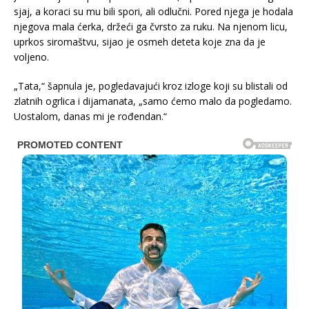
sjaj, a koraci su mu bili spori, ali odlučni. Pored njega je hodala
njegova mala ćerka, držeći ga čvrsto za ruku. Na njenom licu,
uprkos siromaštvu, sijao je osmeh deteta koje zna da je
voljeno.
„Tata,“ šapnula je, pogledavajući kroz izloge koji su blistali od
zlatnih ogrlica i dijamanata, „samo ćemo malo da pogledamo.
Uostalom, danas mi je rođendan.“