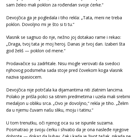
sam želeo mali poklon za rođendan svoje ćerke.“
Devojčica ga je pogledala i tiho rekla: „Tata, meni ne treba
poklon. Dovoljno mi je što si ti tu.“
Vlasnik se sagnuo do nje, nežno joj dotakao rame i rekao:
„Draga, tvoj tata je moj heroj. Danas je tvoj dan. Izaberi šta
god želiš — poklon od mene.“
Prodavačice su zadrhtale. Nisu mogle verovati da svedoci
njihovog podsmeha sada stoje pred čovekom koga vlasnik
naziva spasiocem.
Devojčica nije potrčala ka dijamantima niti zlatnim lancima.
Polako je prišla polici sa sitnim predmetima i uzela mali srebrni
medaljon u obliku srca. „Ovo je dovoljno,“ rekla je tiho. „Želim
da u njemu čuvam našu sliku, moju i tatinu.“
U tom trenutku, oči njenog oca su se ispunile suzama.
Posmatrao je svoju ćerku i shvatio da je ona nasleđe njegove
dobrote — dokaz da ljubav, čak i kada je život težak, nikada ne