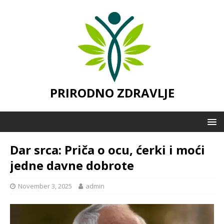
PRIRODNO ZDRAVLJE
Dar srca: Priča o ocu, ćerki i moći
jedne davne dobrote
November 3, 2025
admin