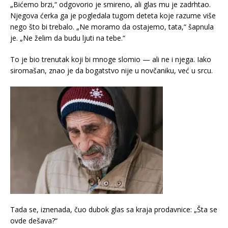
„Bićemo brzi,“ odgovorio je smireno, ali glas mu je zadrhtao.
Njegova ćerka ga je pogledala tugom deteta koje razume više
nego što bi trebalo. „Ne moramo da ostajemo, tata,“ šapnula
je. „Ne želim da budu ljuti na tebe.“
To je bio trenutak koji bi mnoge slomio — ali ne i njega. Iako
siromašan, znao je da bogatstvo nije u novčaniku, već u srcu.
Tada se, iznenada, čuo dubok glas sa kraja prodavnice: „Šta se
ovde dešava?“