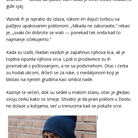
gubi sjaj.
Vlasnik ih je ispratio do izlaza, rukom im dajući torbicu sa
pažljivo upakovanim poklonom. „Nikada ne zaboravite,“ rekao
je, „svaki čin dobrote se vrati — ponekad tek onda kad to
najmanje očekujemo.“
Kada su izašli, hladan vazduh je zapahnuo njihova lica, ali je
toplina ispunila njihova srca. Ljudi iz prodavnice su ih
posmatrali s poštovanjem, a ne sa podsmehom. Otac i ćerka
su hodali ulicom, držeći se za ruke, s medaljonom koji je
blistao na njenim grudima kao simbol nade.
Kasnije te večeri, dok su sedeli u malom stanu, otac je gledao
svoju ćerku kako se smeje. Shvatio je da pravi pokloni u životu
ne dolaze u kutijama, već u trenucima kad se pokaže srce.