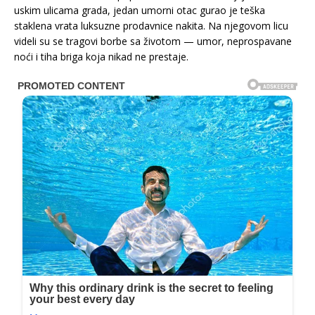
uskim ulicama grada, jedan umorni otac gurao je teška
staklena vrata luksuzne prodavnice nakita. Na njegovom licu
videli su se tragovi borbe sa životom — umor, neprospavane
noći i tiha briga koja nikad ne prestaje.