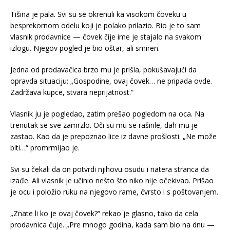
Tišina je pala. Svi su se okrenuli ka visokom čoveku u
besprekornom odelu koji je polako prilazio. Bio je to sam
vlasnik prodavnice — čovek čije ime je stajalo na svakom
izlogu. Njegov pogled je bio oštar, ali smiren.
Jedna od prodavačica brzo mu je prišla, pokušavajući da
opravda situaciju: „Gospodine, ovaj čovek… ne pripada ovde.
Zadržava kupce, stvara neprijatnost.“
Vlasnik ju je pogledao, zatim prešao pogledom na oca. Na
trenutak se sve zamrzlo. Oči su mu se raširile, dah mu je
zastao. Kao da je prepoznao lice iz davne prošlosti. „Ne može
biti…“ promrmljao je.
Svi su čekali da on potvrdi njihovu osudu i natera stranca da
izađe. Ali vlasnik je učinio nešto što niko nije očekivao. Prišao
je ocu i položio ruku na njegovo rame, čvrsto i s poštovanjem.
„Znate li ko je ovaj čovek?“ rekao je glasno, tako da cela
prodavnica čuje. „Pre mnogo godina, kada sam bio na dnu —