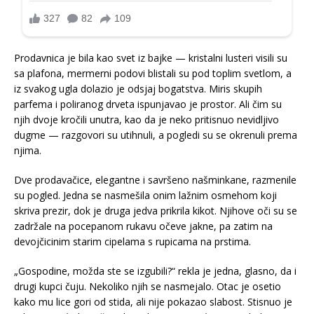
Prodavnica je bila kao svet iz bajke — kristalni lusteri visili su
sa plafona, mermerni podovi blistali su pod toplim svetlom, a
iz svakog ugla dolazio je odsjaj bogatstva. Miris skupih
parfema i poliranog drveta ispunjavao je prostor. Ali čim su
njih dvoje kročili unutra, kao da je neko pritisnuo nevidljivo
dugme — razgovori su utihnuli, a pogledi su se okrenuli prema
njima.
Dve prodavačice, elegantne i savršeno našminkane, razmenile
su pogled. Jedna se nasmešila onim lažnim osmehom koji
skriva prezir, dok je druga jedva prikrila kikot. Njihove oči su se
zadržale na pocepanom rukavu očeve jakne, pa zatim na
devojčicinim starim cipelama s rupicama na prstima.
„Gospodine, možda ste se izgubili?“ rekla je jedna, glasno, da i
drugi kupci čuju. Nekoliko njih se nasmejalo. Otac je osetio
kako mu lice gori od stida, ali nije pokazao slabost. Stisnuo je