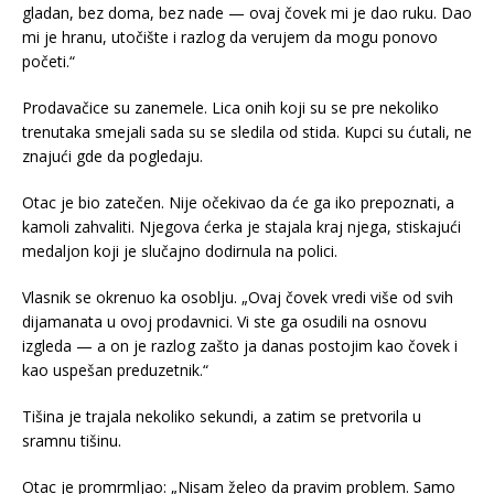
gladan, bez doma, bez nade — ovaj čovek mi je dao ruku. Dao
mi je hranu, utočište i razlog da verujem da mogu ponovo
početi.“
Prodavačice su zanemele. Lica onih koji su se pre nekoliko
trenutaka smejali sada su se sledila od stida. Kupci su ćutali, ne
znajući gde da pogledaju.
Otac je bio zatečen. Nije očekivao da će ga iko prepoznati, a
kamoli zahvaliti. Njegova ćerka je stajala kraj njega, stiskajući
medaljon koji je slučajno dodirnula na polici.
Vlasnik se okrenuo ka osoblju. „Ovaj čovek vredi više od svih
dijamanata u ovoj prodavnici. Vi ste ga osudili na osnovu
izgleda — a on je razlog zašto ja danas postojim kao čovek i
kao uspešan preduzetnik.“
Tišina je trajala nekoliko sekundi, a zatim se pretvorila u
sramnu tišinu.
Otac je promrmljao: „Nisam želeo da pravim problem. Samo