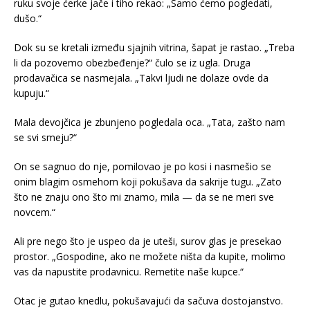
ruku svoje ćerke jače i tiho rekao: „Samo ćemo pogledati,
dušo.“
Dok su se kretali između sjajnih vitrina, šapat je rastao. „Treba
li da pozovemo obezbeđenje?“ čulo se iz ugla. Druga
prodavačica se nasmejala. „Takvi ljudi ne dolaze ovde da
kupuju.“
Mala devojčica je zbunjeno pogledala oca. „Tata, zašto nam
se svi smeju?“
On se sagnuo do nje, pomilovao je po kosi i nasmešio se
onim blagim osmehom koji pokušava da sakrije tugu. „Zato
što ne znaju ono što mi znamo, mila — da se ne meri sve
novcem.“
Ali pre nego što je uspeo da je uteši, surov glas je presekao
prostor. „Gospodine, ako ne možete ništa da kupite, molimo
vas da napustite prodavnicu. Remetite naše kupce.“
Otac je gutao knedlu, pokušavajući da sačuva dostojanstvo.