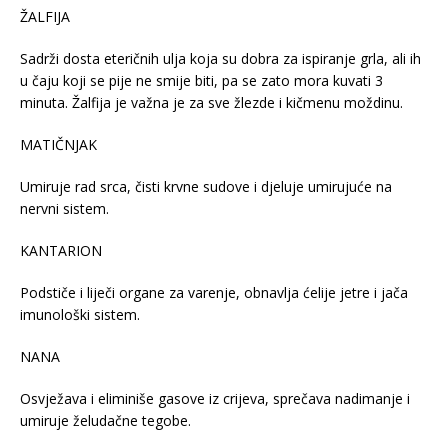
ŽALFIJA
Sadrži dosta eteričnih ulja koja su dobra za ispiranje grla, ali ih
u čaju koji se pije ne smije biti, pa se zato mora kuvati 3
minuta. Žalfija je važna je za sve žlezde i kičmenu moždinu.
MATIČNJAK
Umiruje rad srca, čisti krvne sudove i djeluje umirujuće na
nervni sistem.
KANTARION
Podstiče i liječi organe za varenje, obnavlja ćelije jetre i jača
imunološki sistem.
NANA
Osvježava i eliminiše gasove iz crijeva, sprečava nadimanje i
umiruje želudačne tegobe.