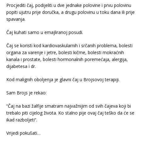
Procjediti čaj, podijeliti u dve jednake polovine i prvu polovinu
popiti ujutru prije doručka, a drugu polovinu u toku dana ili prije
spavanja.
Čaj kuhati samo u emajliranoj posudi.
Čaj se koristi kod kardiovaskularnih i srčanih problema, bolesti
organa za varenje i jetre, bolesti kičme, bolesti mokraćnih
kanala i prostate, bolesti hormonalnih poremećaja, alergija,
dijabetesa i dr.
Kod malignih oboljenja je glavni čaj u Brojsovoj terapiji.
Sam Brojs je rekao:
“Čaj na bazi žalfije smatram najvažnijim od svih čajeva koji bi
trebalo piti cijelog života. Ko stalno pije ovaj čaj teško da će se
ikad razboljeti”.
Vrijedi pokušati…