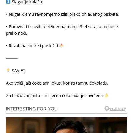
Slaganje kolača:
• Nugat kremu ravnomjerno izliti preko ohlađenog biskvita.
• Poravnati i staviti u frižider najmanje 3–4 sata, a najbolje
preko noći.
• Rezati na kocke i poslužiti
⸻
SAVJET
Ako voliš jači čokoladni okus, koristi tamnu čokoladu.
Za blažu varijantu – mliječna čokolada je savršena