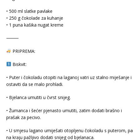
• 500 ml slatke pavlake
• 250 g čokolade za kuhanje
• 1 puna kašika nugat kreme
⸻
PRIPREMA:
Biskvit:
• Puter i čokoladu otopiti na laganoj vatri uz stalno miješanje i
ostaviti da se malo prohladi.
• Bjelanca umutiti u čvrst snijeg.
• Žumanca i šećer pjenasto umutiti, zatim dodati brašno i
prašak za pecivo.
• U smjesu lagano umiješati otopljenu čokoladu s puterom, pa
na kraju pažljivo dodati snijeg od bjelanaca.