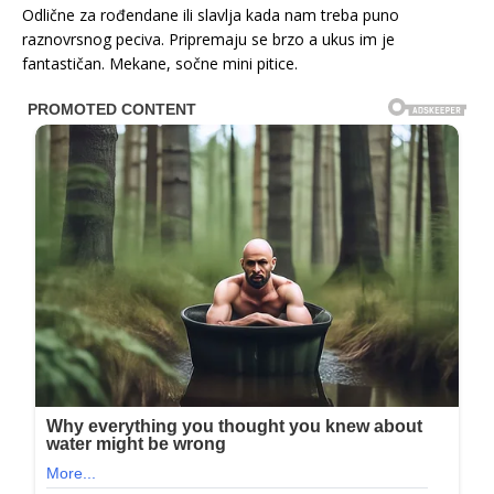
Odlične za rođendane ili slavlja kada nam treba puno
raznovrsnog peciva. Pripremaju se brzo a ukus im je
fantastičan. Mekane, sočne mini pitice.