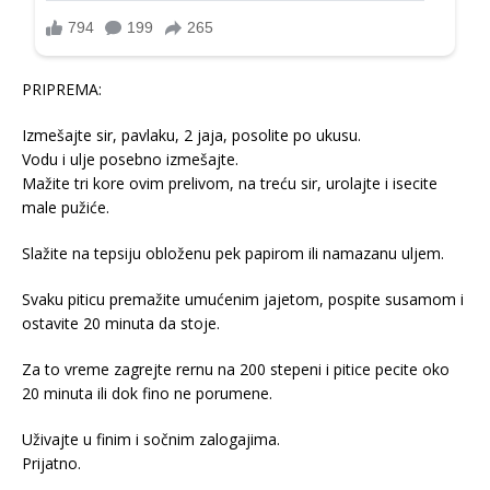
PRIPREMA:
Izmešajte sir, pavlaku, 2 jaja, posolite po ukusu.
Vodu i ulje posebno izmešajte.
Mažite tri kore ovim prelivom, na treću sir, urolajte i isecite
male pužiće.
Slažite na tepsiju obloženu pek papirom ili namazanu uljem.
Svaku piticu premažite umućenim jajetom, pospite susamom i
ostavite 20 minuta da stoje.
Za to vreme zagrejte rernu na 200 stepeni i pitice pecite oko
20 minuta ili dok fino ne porumene.
Uživajte u finim i sočnim zalogajima.
Prijatno.