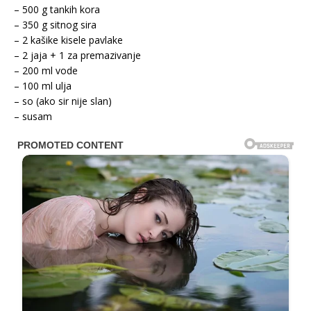
– 500 g tankih kora
– 350 g sitnog sira
– 2 kašike kisele pavlake
– 2 jaja + 1 za premazivanje
– 200 ml vode
– 100 ml ulja
– so (ako sir nije slan)
– susam