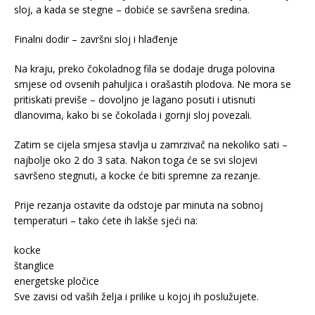
sloj, a kada se stegne – dobiće se savršena sredina.
Finalni dodir – završni sloj i hlađenje
Na kraju, preko čokoladnog fila se dodaje druga polovina
smjese od ovsenih pahuljica i orašastih plodova. Ne mora se
pritiskati previše – dovoljno je lagano posuti i utisnuti
dlanovima, kako bi se čokolada i gornji sloj povezali.
Zatim se cijela smjesa stavlja u zamrzivač na nekoliko sati –
najbolje oko 2 do 3 sata. Nakon toga će se svi slojevi
savršeno stegnuti, a kocke će biti spremne za rezanje.
Prije rezanja ostavite da odstoje par minuta na sobnoj
temperaturi – tako ćete ih lakše sjeći na:
kocke
štanglice
energetske pločice
Sve zavisi od vaših želja i prilike u kojoj ih poslužujete.