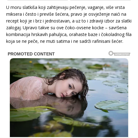
U moru slatkiša koji zahtijevaju pečenje, vaganje, više vrsta
miksera i često i previše šećera, pravo je osvježenje naići na
recept koji je i brz i jednostavan, a uz to i zdraviji izbor za slatki
zalogaj. Upravo takve su ove čoko-ovsene kocke – savršena
kombinacija hrskavih pahuljica, orahaste baze i čokoladnog fila
koja se ne peče, ne muti satima i ne sadrži rafinisani šećer.