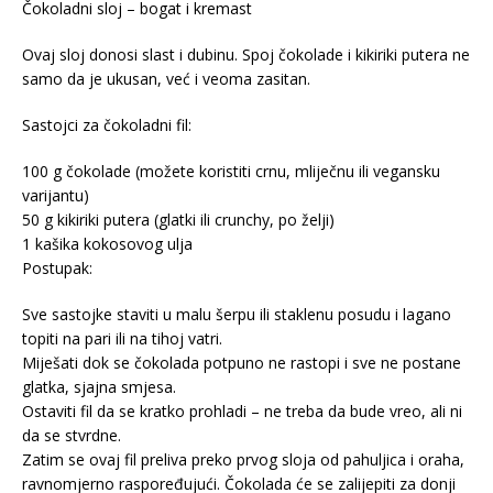
Čokoladni sloj – bogat i kremast
Ovaj sloj donosi slast i dubinu. Spoj čokolade i kikiriki putera ne
samo da je ukusan, već i veoma zasitan.
Sastojci za čokoladni fil:
100 g čokolade (možete koristiti crnu, mliječnu ili vegansku
varijantu)
50 g kikiriki putera (glatki ili crunchy, po želji)
1 kašika kokosovog ulja
Postupak:
Sve sastojke staviti u malu šerpu ili staklenu posudu i lagano
topiti na pari ili na tihoj vatri.
Miješati dok se čokolada potpuno ne rastopi i sve ne postane
glatka, sjajna smjesa.
Ostaviti fil da se kratko prohladi – ne treba da bude vreo, ali ni
da se stvrdne.
Zatim se ovaj fil preliva preko prvog sloja od pahuljica i oraha,
ravnomjerno raspoređujući. Čokolada će se zalijepiti za donji