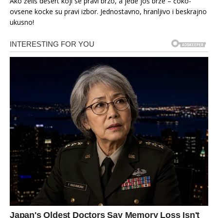
Ako želiš desert koji se pravi brzo, a jede još brže – čoko-
ovsene kocke su pravi izbor. Jednostavno, hranljivo i beskrajno
ukusno!