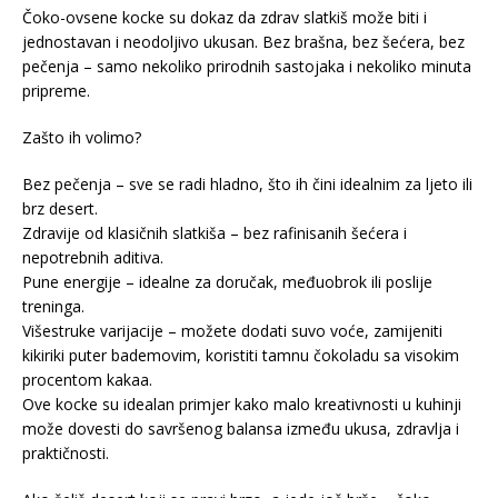
Čoko-ovsene kocke su dokaz da zdrav slatkiš može biti i
jednostavan i neodoljivo ukusan. Bez brašna, bez šećera, bez
pečenja – samo nekoliko prirodnih sastojaka i nekoliko minuta
pripreme.
Zašto ih volimo?
Bez pečenja – sve se radi hladno, što ih čini idealnim za ljeto ili
brz desert.
Zdravije od klasičnih slatkiša – bez rafinisanih šećera i
nepotrebnih aditiva.
Pune energije – idealne za doručak, međuobrok ili poslije
treninga.
Višestruke varijacije – možete dodati suvo voće, zamijeniti
kikiriki puter bademovim, koristiti tamnu čokoladu sa visokim
procentom kakaa.
Ove kocke su idealan primjer kako malo kreativnosti u kuhinji
može dovesti do savršenog balansa između ukusa, zdravlja i
praktičnosti.