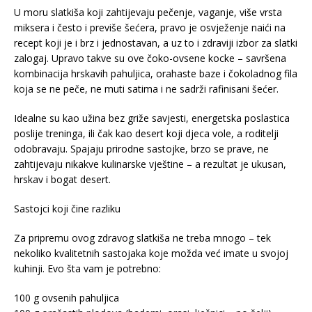
U moru slatkiša koji zahtijevaju pečenje, vaganje, više vrsta
miksera i često i previše šećera, pravo je osvježenje naići na
recept koji je i brz i jednostavan, a uz to i zdraviji izbor za slatki
zalogaj. Upravo takve su ove čoko-ovsene kocke – savršena
kombinacija hrskavih pahuljica, orahaste baze i čokoladnog fila
koja se ne peče, ne muti satima i ne sadrži rafinisani šećer.
Idealne su kao užina bez griže savjesti, energetska poslastica
poslije treninga, ili čak kao desert koji djeca vole, a roditelji
odobravaju. Spajaju prirodne sastojke, brzo se prave, ne
zahtijevaju nikakve kulinarske vještine – a rezultat je ukusan,
hrskav i bogat desert.
Sastojci koji čine razliku
Za pripremu ovog zdravog slatkiša ne treba mnogo – tek
nekoliko kvalitetnih sastojaka koje možda već imate u svojoj
kuhinji. Evo šta vam je potrebno:
100 g ovsenih pahuljica