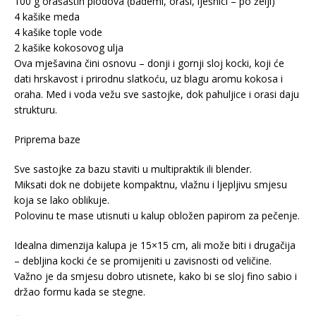
100 g orašastih plodova (bademi, orasi, lješnici – po želji)
4 kašike meda
4 kašike tople vode
2 kašike kokosovog ulja
Ova mješavina čini osnovu – donji i gornji sloj kocki, koji će
dati hrskavost i prirodnu slatkoću, uz blagu aromu kokosa i
oraha. Med i voda vežu sve sastojke, dok pahuljice i orasi daju
strukturu.
Priprema baze
Sve sastojke za bazu staviti u multipraktik ili blender.
Miksati dok ne dobijete kompaktnu, vlažnu i ljepljivu smjesu
koja se lako oblikuje.
Polovinu te mase utisnuti u kalup obložen papirom za pečenje.
Idealna dimenzija kalupa je 15×15 cm, ali može biti i drugačija
– debljina kocki će se promijeniti u zavisnosti od veličine.
Važno je da smjesu dobro utisnete, kako bi se sloj fino sabio i
držao formu kada se stegne.