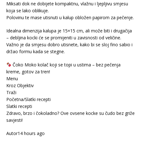
Miksati dok ne dobijete kompaktnu, vlažnu i ljepljivu smjesu
koja se lako oblikuje.
Polovinu te mase utisnuti u kalup obložen papirom za pečenje.
Idealna dimenzija kalupa je 15×15 cm, ali može biti i drugačija
– debljina kocki će se promijeniti u zavisnosti od veličine.
Važno je da smjesu dobro utisnete, kako bi se sloj fino sabio i
držao formu kada se stegne.
Čoko Moko kolač koji se topi u ustima – bez pečenja
kreme, gotov za tren!
Menu
Kroz Objektiv
Traži
Početna/Slatki recepti
Slatki recepti
Zdravo, brzo i čokoladno? Ove ovsene kocke su čudo bez griže
savjesti!
Autor14 hours ago