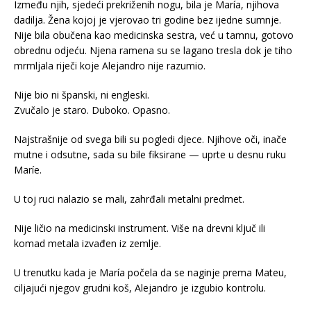
Između njih, sjedeći prekriženih nogu, bila je María, njihova
dadilja. Žena kojoj je vjerovao tri godine bez ijedne sumnje.
Nije bila obučena kao medicinska sestra, već u tamnu, gotovo
obrednu odjeću. Njena ramena su se lagano tresla dok je tiho
mrmljala riječi koje Alejandro nije razumio.
Nije bio ni španski, ni engleski.
Zvučalo je staro. Duboko. Opasno.
Najstrašnije od svega bili su pogledi djece. Njihove oči, inače
mutne i odsutne, sada su bile fiksirane — uprte u desnu ruku
Maríe.
U toj ruci nalazio se mali, zahrđali metalni predmet.
Nije ličio na medicinski instrument. Više na drevni ključ ili
komad metala izvađen iz zemlje.
U trenutku kada je María počela da se naginje prema Mateu,
ciljajući njegov grudni koš, Alejandro je izgubio kontrolu.