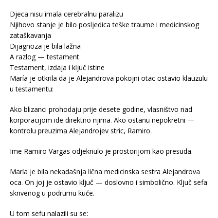
Djeca nisu imala cerebralnu paralizu
Njihovo stanje je bilo posljedica teške traume i medicinskog
zataškavanja
Dijagnoza je bila lažna
A razlog — testament
Testament, izdaja i ključ istine
María je otkrila da je Alejandrova pokojni otac ostavio klauzulu
u testamentu:
Ako blizanci prohodaju prije desete godine, vlasništvo nad
korporacijom ide direktno njima. Ako ostanu nepokretni —
kontrolu preuzima Alejandrojev stric, Ramiro.
Ime Ramiro Vargas odjeknulo je prostorijom kao presuda.
María je bila nekadašnja lična medicinska sestra Alejandrova
oca. On joj je ostavio ključ — doslovno i simbolično. Ključ sefa
skrivenog u podrumu kuće.
U tom sefu nalazili su se: