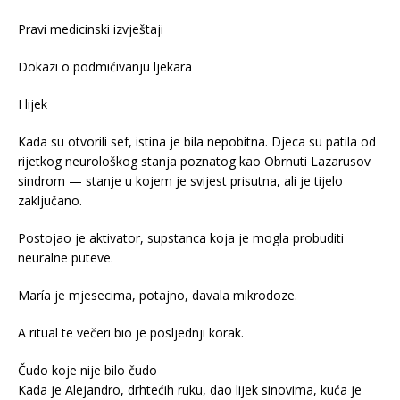
Pravi medicinski izvještaji
Dokazi o podmićivanju ljekara
I lijek
Kada su otvorili sef, istina je bila nepobitna. Djeca su patila od
rijetkog neurološkog stanja poznatog kao Obrnuti Lazarusov
sindrom — stanje u kojem je svijest prisutna, ali je tijelo
zaključano.
Postojao je aktivator, supstanca koja je mogla probuditi
neuralne puteve.
María je mjesecima, potajno, davala mikrodoze.
A ritual te večeri bio je posljednji korak.
Čudo koje nije bilo čudo
Kada je Alejandro, drhtećih ruku, dao lijek sinovima, kuća je