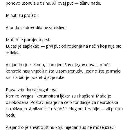
ponovo utonula u tišinu. Ali ovaj put — tišinu nade.
Minuti su prolazili.
A onda se dogodilo nezamislivo.
Mateo je pomjerio prst.
Lucas je zaplakao — prvi put od rođenja na način koji nije bio
refleks.
Alejandro je kleknuo, slomljen. Sav njegov novac, moć i
kontrola nisu vrijedili ništa u tom trenutku. Jedino što je imalo
smisla bio je pokret dječje ruke.
Prava vrijednost bogatstva
Ramiro Vargas i korumpirani ljekar su uhapšeni. María je
oslobođena. Postavljena je na čelo fondacije za neurološka
istraživanja. A blizanci su započeli dug put terapije — ali put ka
hodu.
Alejandro je shvatio istinu koju nijedan sud ne može izreći: