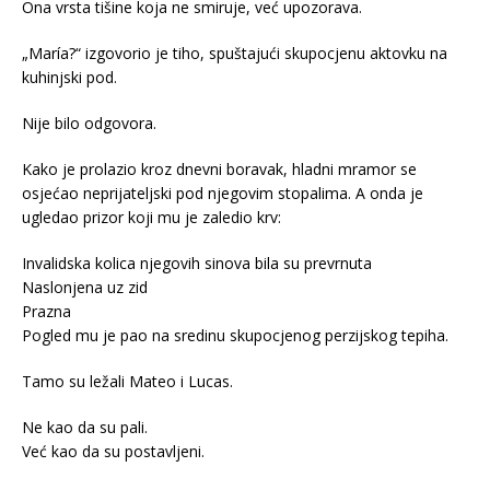
Ona vrsta tišine koja ne smiruje, već upozorava.
„María?“ izgovorio je tiho, spuštajući skupocjenu aktovku na
kuhinjski pod.
Nije bilo odgovora.
Kako je prolazio kroz dnevni boravak, hladni mramor se
osjećao neprijateljski pod njegovim stopalima. A onda je
ugledao prizor koji mu je zaledio krv:
Invalidska kolica njegovih sinova bila su prevrnuta
Naslonjena uz zid
Prazna
Pogled mu je pao na sredinu skupocjenog perzijskog tepiha.
Tamo su ležali Mateo i Lucas.
Ne kao da su pali.
Već kao da su postavljeni.