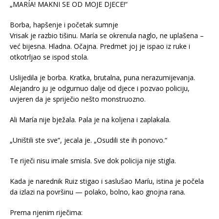
„MARÍA! MAKNI SE OD MOJE DJECE!“
Borba, hapšenje i početak sumnje
Vrisak je razbio tišinu. María se okrenula naglo, ne uplašena –
već bijesna. Hladna. Očajna. Predmet joj je ispao iz ruke i
otkotrljao se ispod stola.
Uslijedila je borba. Kratka, brutalna, puna nerazumijevanja.
Alejandro ju je odgurnuo dalje od djece i pozvao policiju,
uvjeren da je spriječio nešto monstruozno.
Ali María nije bježala. Pala je na koljena i zaplakala.
„Uništili ste sve“, jecala je. „Osudili ste ih ponovo.“
Te riječi nisu imale smisla. Sve dok policija nije stigla.
Kada je narednik Ruiz stigao i saslušao Maríu, istina je počela
da izlazi na površinu — polako, bolno, kao gnojna rana.
Prema njenim riječima: