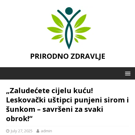
PRIRODNO ZDRAVLJE
„Zaludećete cijelu kuću!
Leskovački uštipci punjeni sirom i
šunkom – savršeni za svaki
obrok!“
July 27, 2025
admin