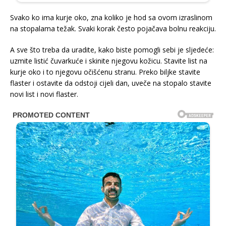
Svako ko ima kurje oko, zna koliko je hod sa ovom izraslinom
na stopalama težak. Svaki korak često pojačava bolnu reakciju.
A sve što treba da uradite, kako biste pomogli sebi je sljedeće:
uzmite listić čuvarkuće i skinite njegovu kožicu. Stavite list na
kurje oko i to njegovu očišćenu stranu. Preko biljke stavite
flaster i ostavite da odstoji cijeli dan, uveče na stopalo stavite
novi list i novi flaster.