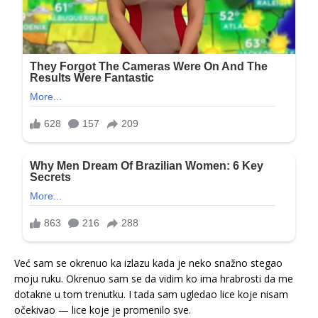
Već sam se okrenuo ka izlazu kada je neko snažno stegao
moju ruku. Okrenuo sam se da vidim ko ima hrabrosti da me
dotakne u tom trenutku. I tada sam ugledao lice koje nisam
očekivao — lice koje je promenilo sve.