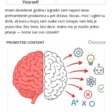
Imam devedeset godina i izgradio sam najveći lanac
prehrambenih prodavnica u pet država. Novac, moć i ugled su
došli, ali kuća u kojoj sam svake noći ostajao sam bila je
jezivo tiha. Bez žene, bez dece, stalno me je mučilo jedno
pitanje — kome sve ovo ostaviti?