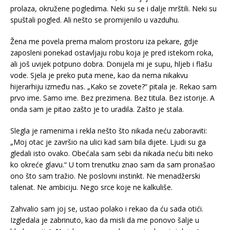
prolaza, okružene pogledima. Neki su se i dalje mrštili. Neki su
spuštali pogled. Ali nešto se promijenilo u vazduhu.
Žena me povela prema malom prostoru iza pekare, gdje
zaposleni ponekad ostavljaju robu koja je pred istekom roka,
ali još uvijek potpuno dobra. Donijela mi je supu, hljeb i flašu
vode. Sjela je preko puta mene, kao da nema nikakvu
hijerarhiju između nas. „Kako se zovete?“ pitala je. Rekao sam
prvo ime. Samo ime. Bez prezimena. Bez titula. Bez istorije. A
onda sam je pitao zašto je to uradila. Zašto je stala.
Slegla je ramenima i rekla nešto što nikada neću zaboraviti:
„Moj otac je završio na ulici kad sam bila dijete. Ljudi su ga
gledali isto ovako. Obećala sam sebi da nikada neću biti neko
ko okreće glavu.“ U tom trenutku znao sam da sam pronašao
ono što sam tražio. Ne poslovni instinkt. Ne menadžerski
talenat. Ne ambiciju. Nego srce koje ne kalkuliše.
Zahvalio sam joj se, ustao polako i rekao da ću sada otići.
Izgledala je zabrinuto, kao da misli da me ponovo šalje u