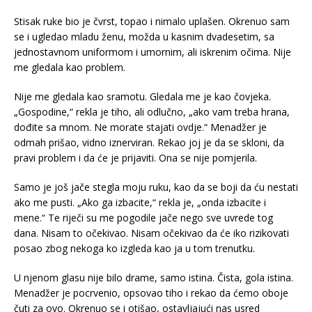
Stisak ruke bio je čvrst, topao i nimalo uplašen. Okrenuo sam
se i ugledao mladu ženu, možda u kasnim dvadesetim, sa
jednostavnom uniformom i umornim, ali iskrenim očima. Nije
me gledala kao problem.
Nije me gledala kao sramotu. Gledala me je kao čovjeka.
„Gospodine,“ rekla je tiho, ali odlučno, „ako vam treba hrana,
dođite sa mnom. Ne morate stajati ovdje.“ Menadžer je
odmah prišao, vidno iznerviran. Rekao joj je da se skloni, da
pravi problem i da će je prijaviti. Ona se nije pomjerila.
Samo je još jače stegla moju ruku, kao da se boji da ću nestati
ako me pusti. „Ako ga izbacite,“ rekla je, „onda izbacite i
mene.“ Te riječi su me pogodile jače nego sve uvrede tog
dana. Nisam to očekivao. Nisam očekivao da će iko rizikovati
posao zbog nekoga ko izgleda kao ja u tom trenutku.
U njenom glasu nije bilo drame, samo istina. Čista, gola istina.
Menadžer je pocrvenio, opsovao tiho i rekao da ćemo oboje
čuti za ovo. Okrenuo se i otišao, ostavljajući nas usred