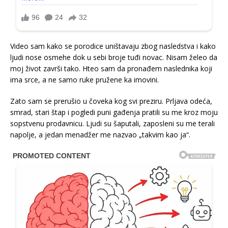
Video sam kako se porodice uništavaju zbog nasledstva i kako
ljudi nose osmehe dok u sebi broje tuđi novac. Nisam želeo da
moj život završi tako. Hteo sam da pronađem naslednika koji
ima srce, a ne samo ruke pružene ka imovini.
Zato sam se prerušio u čoveka kog svi preziru. Prljava odeća,
smrad, stari štap i pogledi puni gađenja pratili su me kroz moju
sopstvenu prodavnicu. Ljudi su šaputali, zaposleni su me terali
napolje, a jedan menadžer me nazvao „takvim kao ja“.