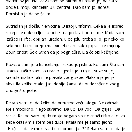
hladan svijet. Na izlazu sam se okrenuo i rekao joj da sutra
dođe u moju kancelariju u centrali. Dao sam joj adresu.
Pomislila je da se šalim.
Sutradan je došla. Nervozna. U istoj uniformi. Čekala je ispred
recepcije dok su ljudi u odijelima prolazili pored nje. Kada sam
izašao iz lifta, obrijan, uredan, u odijelu, trebalo joj je nekoliko
sekundi da me prepozna. Vidjela sam kako joj se lice mijenja.
Zbunjenost. Šok. Strah da je pogriješila. Da će biti kažnjena.
Pozvao sam je u kancelariju i rekao joj istinu. Ko sam. Šta sam
uradio. Zašto sam to uradio. Sjedila je u tišini, suze su joj
krenule niz lice, ali nije plakala zbog sebe. Plakala je jer je
shvatila koliko malo ljudi dobije šansu da bude viđeno zbog
onoga što jeste.
Rekao sam joj da želim da preuzme veću ulogu. Ne odmah.
Ne simbolično. Nego stvarno. Da uči. Da vodi. Da griješi. Da
raste. Rekao sam joj da moje bogatstvo ne znači ništa ako iza
sebe ostavim sistem bez duše. Pitala me je samo jedno:
„Hoću li i dalje moći stati u odbranu ljudi?“ Rekao sam joj da je