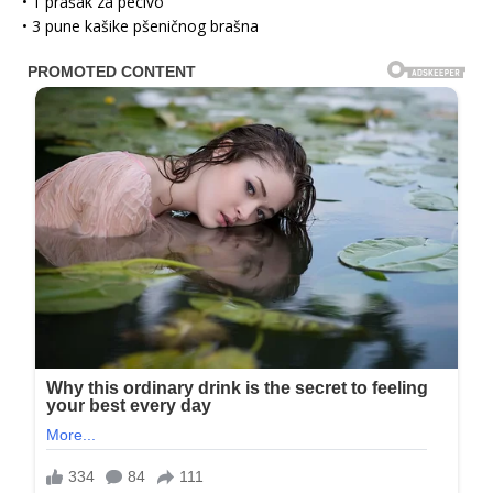
• 1 prašak za pecivo
• 3 pune kašike pšeničnog brašna