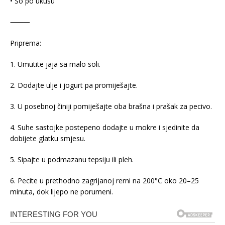
• So po ukusu
⸻
Priprema:
1. Umutite jaja sa malo soli.
2. Dodajte ulje i jogurt pa promiješajte.
3. U posebnoj činiji pomiješajte oba brašna i prašak za pecivo.
4. Suhe sastojke postepeno dodajte u mokre i sjedinite da
dobijete glatku smjesu.
5. Sipajte u podmazanu tepsiju ili pleh.
6. Pecite u prethodno zagrijanoj rerni na 200°C oko 20–25
minuta, dok lijepo ne porumeni.