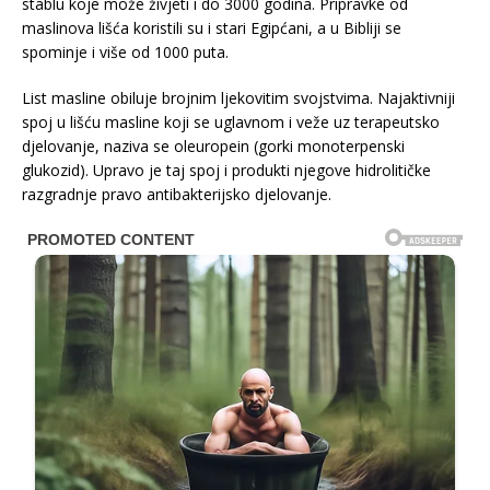
stablu koje može živjeti i do 3000 godina. Pripravke od
maslinova lišća koristili su i stari Egipćani, a u Bibliji se
spominje i više od 1000 puta.
List masline obiluje brojnim ljekovitim svojstvima. Najaktivniji
spoj u lišću masline koji se uglavnom i veže uz terapeutsko
djelovanje, naziva se oleuropein (gorki monoterpenski
glukozid). Upravo je taj spoj i produkti njegove hidrolitičke
razgradnje pravo antibakterijsko djelovanje.