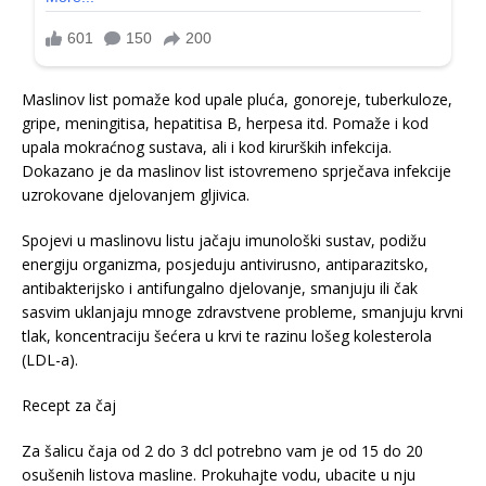
Maslinov list pomaže kod upale pluća, gonoreje, tuberkuloze,
gripe, meningitisa, hepatitisa B, herpesa itd. Pomaže i kod
upala mokraćnog sustava, ali i kod kirurških infekcija.
Dokazano je da maslinov list istovremeno sprječava infekcije
uzrokovane djelovanjem gljivica.
Spojevi u maslinovu listu jačaju imunološki sustav, podižu
energiju organizma, posjeduju antivirusno, antiparazitsko,
antibakterijsko i antifungalno djelovanje, smanjuju ili čak
sasvim uklanjaju mnoge zdravstvene probleme, smanjuju krvni
tlak, koncentraciju šećera u krvi te razinu lošeg kolesterola
(LDL-a).
Recept za čaj
Za šalicu čaja od 2 do 3 dcl potrebno vam je od 15 do 20
osušenih listova masline. Prokuhajte vodu, ubacite u nju