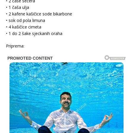
• 2 čaše šećera
• 1 čaša ulja
• 2 kafene kašičice sode bikarbone
• sok od pola limuna
• 4 kašičice cimeta
• 1 do 2 šake sjeckanih oraha
Priprema: