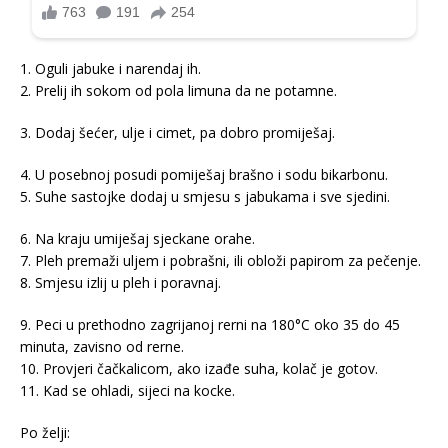
1. Oguli jabuke i narendaj ih.
2. Prelij ih sokom od pola limuna da ne potamne.
3. Dodaj šećer, ulje i cimet, pa dobro promiješaj.
4. U posebnoj posudi pomiješaj brašno i sodu bikarbonu.
5. Suhe sastojke dodaj u smjesu s jabukama i sve sjedini.
6. Na kraju umiješaj sjeckane orahe.
7. Pleh premaži uljem i pobrašni, ili obloži papirom za pečenje.
8. Smjesu izlij u pleh i poravnaj.
9. Peci u prethodno zagrijanoj rerni na 180°C oko 35 do 45
minuta, zavisno od rerne.
10. Provjeri čačkalicom, ako izađe suha, kolač je gotov.
11. Kad se ohladi, sijeci na kocke.
Po želji: