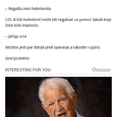
– Regulišu nivo holesterola
LDL ili loši holesterol može biti regulisan uz pomoć datula koje
čiste loše masnoće.
– Jačaju srce
Možete jesti par datula pred spavanje,a također i ujutro.
izvor:pozivitno