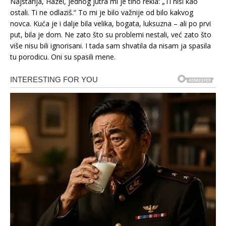
Najstarija, Hazel, jednog jutra mi je tiho rekla: „Ti nisi kao
ostali. Ti ne odlaziš.“ To mi je bilo važnije od bilo kakvog
novca. Kuća je i dalje bila velika, bogata, luksuzna – ali po prvi
put, bila je dom. Ne zato što su problemi nestali, već zato što
više nisu bili ignorisani. I tada sam shvatila da nisam ja spasila
tu porodicu. Oni su spasili mene.