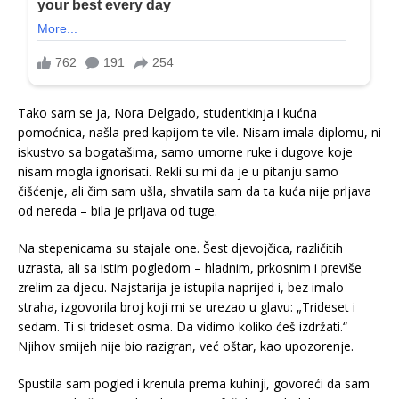
Tako sam se ja, Nora Delgado, studentkinja i kućna
pomoćnica, našla pred kapijom te vile. Nisam imala diplomu, ni
iskustvo sa bogatašima, samo umorne ruke i dugove koje
nisam mogla ignorisati. Rekli su mi da je u pitanju samo
čišćenje, ali čim sam ušla, shvatila sam da ta kuća nije prljava
od nereda – bila je prljava od tuge.
Na stepenicama su stajale one. Šest djevojčica, različitih
uzrasta, ali sa istim pogledom – hladnim, prkosnim i previše
zrelim za djecu. Najstarija je istupila naprijed i, bez imalo
straha, izgovorila broj koji mi se urezao u glavu: „Trideset i
sedam. Ti si trideset osma. Da vidimo koliko ćeš izdržati.“
Njihov smijeh nije bio razigran, već oštar, kao upozorenje.
Spustila sam pogled i krenula prema kuhinji, govoreći da sam