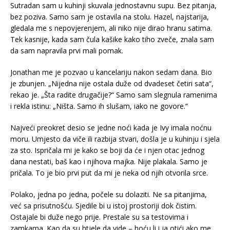
Sutradan sam u kuhinji skuvala jednostavnu supu. Bez pitanja,
bez poziva. Samo sam je ostavila na stolu. Hazel, najstarija,
gledala me s nepovjerenjem, ali niko nije dirao hranu satima.
Tek kasnije, kada sam čula kašike kako tiho zveče, znala sam
da sam napravila prvi mali pomak.
Jonathan me je pozvao u kancelariju nakon sedam dana. Bio
je zbunjen. „Nijedna nije ostala duže od dvadeset četiri sata“,
rekao je. „Šta radite drugačije?“ Samo sam slegnula ramenima
i rekla istinu: „Ništa. Samo ih slušam, iako ne govore.“
Najveći preokret desio se jedne noći kada je Ivy imala noćnu
moru. Umjesto da viče ili razbija stvari, došla je u kuhinju i sjela
za sto. Ispričala mi je kako se boji da će i njen otac jednog
dana nestati, baš kao i njihova majka. Nije plakala. Samo je
pričala. To je bio prvi put da mi je neka od njih otvorila srce.
Polako, jedna po jedna, počele su dolaziti. Ne sa pitanjima,
već sa prisutnošću. Sjedile bi u istoj prostoriji dok čistim.
Ostajale bi duže nego prije. Prestale su sa testovima i
zamkama. Kao da su htjele da vide – hoću li i ja otići ako me