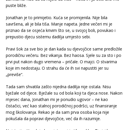
puste bliže.
Jonathan je to primijetio. Kuća se promijenila. Nije bila
savršena, ali je bila tiša. Manje napeta. Jedne večeri mi je
priznao da se osjeća krivim što se, u svojoj boli, povukao i
prepustio djecu sistemu dadilja umjesto sebi.
Pravi šok za sve bio je dan kada su djevojčice same predložile
porodičnu večeru. Bez vikanja. Bez haosa. Sjele su za sto i po
prvi put nakon dugo vremena – pričale. O majci. O stvarima
koje im nedostaju. O strahu da će ih svi napustiti jer su
„previše“.
Tada sam shvatila zašto nijedna dadilja nije ostala. Nisu
bježale od djece. Bježale su od bola koji ta djeca nose. Nakon
mjesec dana, Jonathan mi je ponudio ugovor – ne kao
čistačici, već kao stalnoj porodičnoj podršci, uz finansiranje
mog školovanja. Rekao je da sam prva osoba koja nije
pokušala da popravi djevojčice, već da ih razumije.