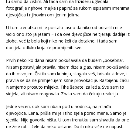
tu samo da čistim. Ali tada sam na frižideru ugledala
fotografije njihove majke i papirić sa rukom ispisanim imenima
djevojčica i njihovim omiljenim jelima.
U tom trenutku mi je postalo jasno da niko od odraslih nije
vidio ono što ja jesam – i da ove djevojčice ne tjeraju dadilje iz
zlobe, već iz bola koji niko ne želi da dotakne. I tada sam
donijela odluku koja će promijeniti sve.
Prvih nekoliko dana nisam pokušavala da budem „posebna“.
Nisam postavljala pravila, nisam dizala glas, nisam pokušavala
da ih osvojim. Čistila sam kuhinju, slagala veš, brisala zidove, i
pravila se da ne primjećujem sitne provokacije. Razbijenu čašu.
Namjerno prosuto mlijeko. Tihe šapate iza leđa. Sve sam to
vidjela, ali nisam reagovala. Znala sam da čekaju reakciju.
Jedne večeri, dok sam ribala pod u hodniku, najmlađa
djevojčica, Lena, prišla mi je i tiho sjela pored mene. Samo je
sjedila. Nije govorila ništa. U tom trenutku sam shvatila da one
ne žele rat – žele da neko ostane. Da ih niko više ne napusti.