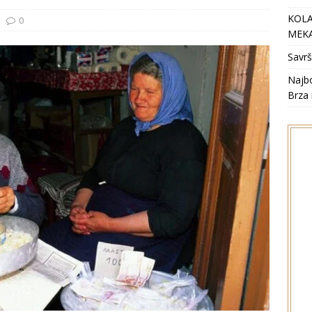
KOLA
0
MEKA
Savrš
Najbo
Brza 