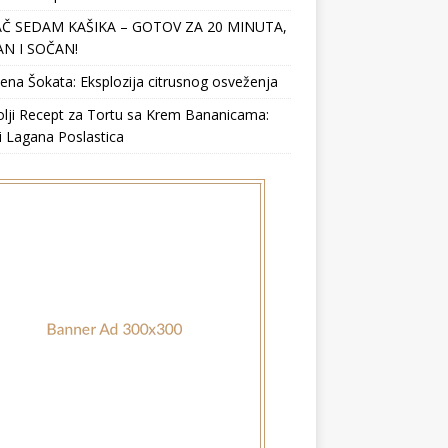
Č SEDAM KAŠIKA – GOTOV ZA 20 MINUTA,
N I SOČAN!
ena Šokata: Eksplozija citrusnog osveženja
lji Recept za Tortu sa Krem Bananicama:
i Lagana Poslastica