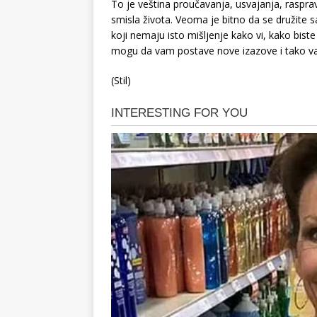
To je veština proučavanja, usvajanja, raspravlj
smisla života. Veoma je bitno da se družite s
koji nemaju isto mišljenje kako vi, kako biste s
mogu da vam postave nove izazove i tako va
(Stil)