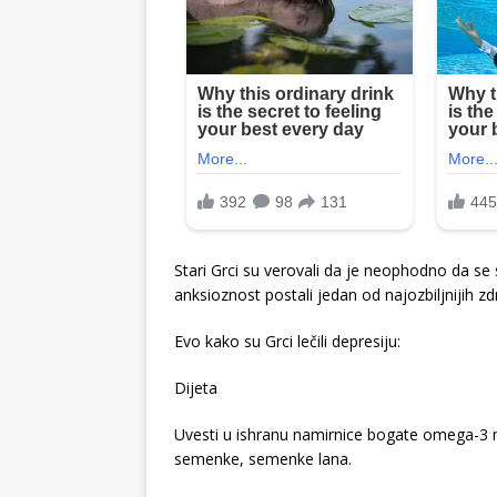
Stari Grci su verovali da je neophodno da se 
anksioznost postali jedan od najozbiljnijih 
Evo kako su Grci lečili depresiju:
Dijeta
Uvesti u ishranu namirnice bogate omega-3 m
semenke, semenke lana.