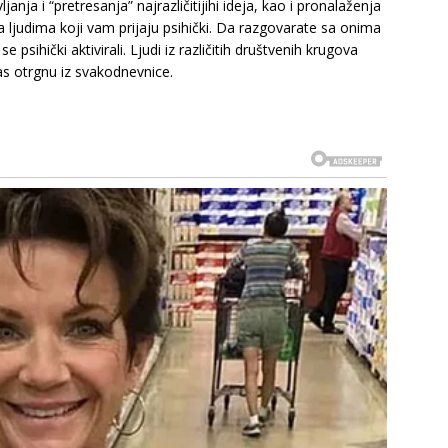
anja i “pretresanja” najrazličitijihi ideja, kao i pronalaženja
a ljudima koji vam prijaju psihički. Da razgovarate sa onima
e psihički aktivirali. Ljudi iz različitih društvenih krugova
s otrgnu iz svakodnevnice.