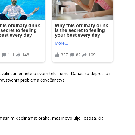
svaki dan brinete o svom telu i umu. Danas su depresija i
zdravstvenih problema čovečanstva.
asnim kiselinama: orahe, maslinovo ulje, lososa, čia