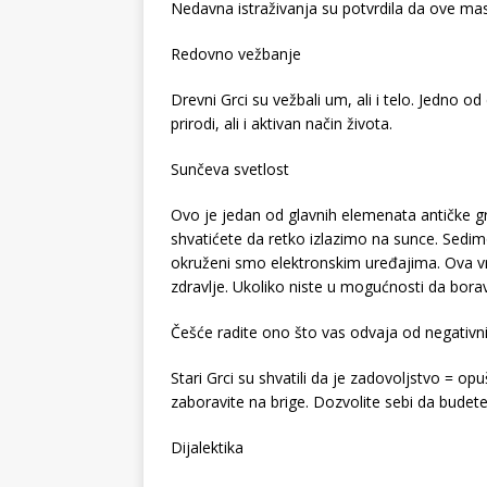
Nedavna istraživanja su potvrdila da ove mas
Redovno vežbanje
Drevni Grci su vežbali um, ali i telo. Jedno od
prirodi, ali i aktivan način života.
Sunčeva svetlost
Ovo je jedan od glavnih elemenata antičke grč
shvatićete da retko izlazimo na sunce. Sedi
okruženi smo elektronskim uređajima. Ova vr
zdravlje. Ukoliko niste u mogućnosti da bora
Češće radite ono što vas odvaja od negativn
Stari Grci su shvatili da je zadovoljstvo = o
zaboravite na brige. Dozvolite sebi da budete 
Dijalektika