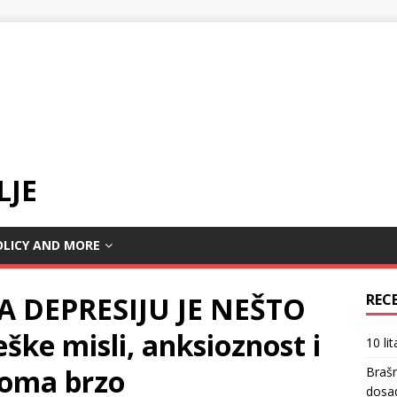
LJE
OLICY AND MORE
ZA DEPRESIJU JE NEŠTO
REC
e misli, anksioznost i
10 li
eoma brzo
Braš
dosa