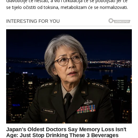
Glavobolje će nestati, a vid i cirkulacija će se poboljšati jer će
se tijelo očistiti od toksina, metabolizam će se normalizovati.