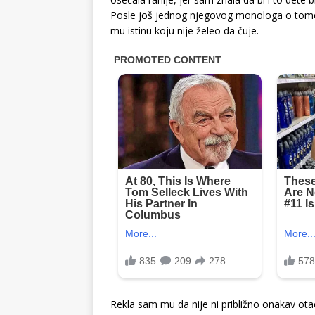
Posle još jednog njegovog monologa o tome ka
mu istinu koju nije želeo da čuje.
Rekla sam mu da nije ni približno onakav ota