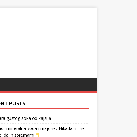
ENT POSTS
tara gustog soka od kajsija
no+mineralna voda i majonez!Nikada mi ne
di da ih spremam!