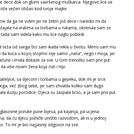
 dece dok on glumi savršenog muškarca. Njegovo lice se
iste večeri otišao kod svoje majke.
me da ga ne volim jer ne želim još dece i naredio mi da
stajala na vratima sa torbama u rukama, okrenula sam se
i tada sam videla kako mu lice naglo pobledi.
ali teža od svega što sam ikada rekla u životu. Mirno sam mu
 da kuća u kojoj stojimo nije samo „naša“, nego i moja, jer
račune i imala dokaze za sve. U tom trenutku sam prvi put
da više nisam žena koja ćuti i trpi.
jateljice, sa djecom i torbama u gepeku, dok mi je srce
jega, već zbog sebe, jer sam shvatila koliko sam dugo
ala iluziju porodice. Djeca su zaspala brzo, a ja sam prvi put
 glasovne poruke pune bijesa, pa kajanja, pa ucjena.
, da ću djecu psihički uništiti razvodom, ali ni u jednoj
ško. To mi je bio najjasniji odgovor na sve.