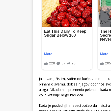
Ja kuvam, čistim, radim od kuće, vodim decu
brinem o svemu, dok se njegov doprinos svod
ulogu. Nikada nije promenio pelenu, nikada n
ko ih kritikuje nego kao oca.
Kada je poslednjih meseci počeo da insistira
osećala ranije, jer sam znala da bi i to dete