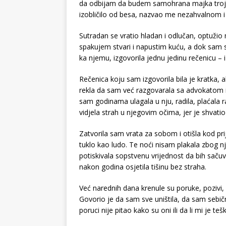
da odbijam da budem samohrana majka troje
izobličilo od besa, nazvao me nezahvalnom i 
Sutradan se vratio hladan i odlučan, optužio 
spakujem stvari i napustim kuću, a dok sam 
ka njemu, izgovorila jednu jedinu rečenicu – 
Rečenica koju sam izgovorila bila je kratka, 
rekla da sam već razgovarala sa advokatom i
sam godinama ulagala u nju, radila, plaćala 
vidjela strah u njegovim očima, jer je shvatio 
Zatvorila sam vrata za sobom i otišla kod pri
tuklo kao ludo. Te noći nisam plakala zbog n
potiskivala sopstvenu vrijednost da bih sačuv
nakon godina osjetila tišinu bez straha.
Već narednih dana krenule su poruke, pozivi,
Govorio je da sam sve uništila, da sam sebična
poruci nije pitao kako su oni ili da li mi je te