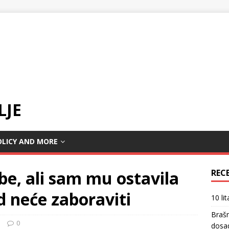
LJE
OLICY AND MORE
e, ali sam mu ostavila
REC
d neće zaboraviti
10 li
Braš
a
0
dosa