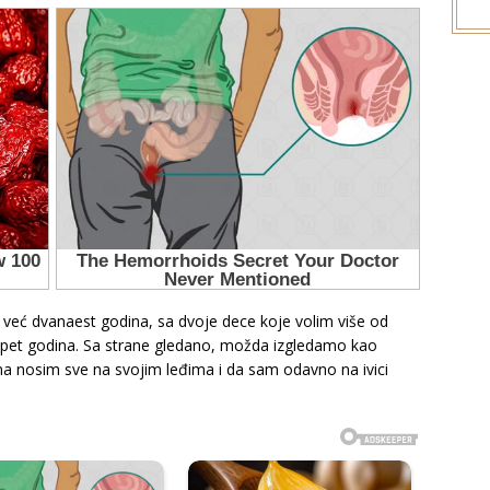
 već dvanaest godina, sa dvoje dece koje volim više od
 pet godina. Sa strane gledano, možda izgledamo kao
ama nosim sve na svojim leđima i da sam odavno na ivici