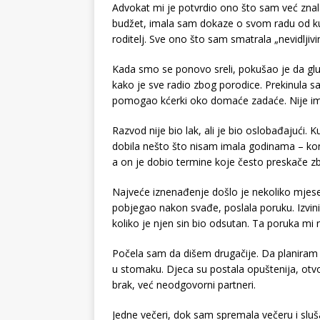
Advokat mi je potvrdio ono što sam već zna
budžet, imala sam dokaze o svom radu od ku
roditelj. Sve ono što sam smatrala „nevidljiv
Kada smo se ponovo sreli, pokušao je da glu
kako je sve radio zbog porodice. Prekinula sam
pomogao kćerki oko domaće zadaće. Nije ima
Razvod nije bio lak, ali je bio oslobađajući.
dobila nešto što nisam imala godinama – ko
a on je dobio termine koje često preskače zb
Najveće iznenađenje došlo je nekoliko mjesec
pobjegao nakon svađe, poslala poruku. Izvinil
koliko je njen sin bio odsutan. Ta poruka mi nij
Počela sam da dišem drugačije. Da planiram
u stomaku. Djeca su postala opuštenija, otvor
brak, već neodgovorni partneri.
Jedne večeri, dok sam spremala večeru i sluša