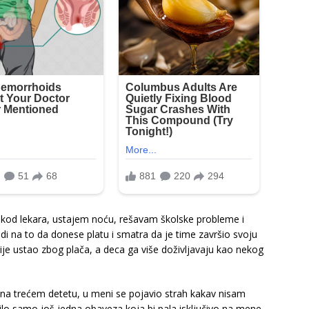
 kod lekara, ustajem noću, rešavam školske probleme i
i na to da donese platu i smatra da je time završio svoju
ije ustao zbog plača, a deca ga više doživljavaju kao nekog
 na trećem detetu, u meni se pojavio strah kakav nisam
 bilo samo još jedna obaveza koja bi pala isključivo na mene.