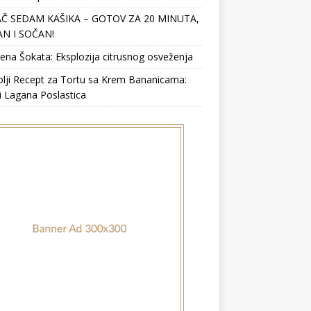
Č SEDAM KAŠIKA – GOTOV ZA 20 MINUTA,
N I SOČAN!
ena Šokata: Eksplozija citrusnog osveženja
lji Recept za Tortu sa Krem Bananicama:
i Lagana Poslastica