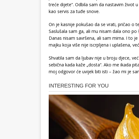
treće dijete“. Odbila sam da nastavim život u
kao servis za tuđe snove.
On je kasnije pokušao da se vrati, pričao o 
Saslušala sam ga, ali mu nisam dala ono po š
Danas nisam savršena, ali sam mirna. I to j
majku koja više nije iscrpljena i uplašena, već 
Shvatila sam da ljubav nije u broju djece, već
sebična kada kaže „dosta“. Ako me ikada pita
moj odgovor će uvijek biti isti – žao mi je sa