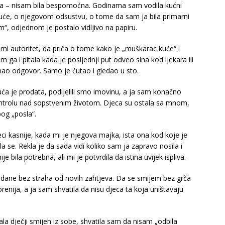
la – nisam bila bespomoćna. Godinama sam vodila kućni
će, o njegovom odsustvu, o tome da sam ja bila primarni
im“, odjednom je postalo vidljivo na papiru.
mi autoritet, da priča o tome kako je „muškarac kuće“ i
 ga i pitala kada je posljednji put odveo sina kod ljekara ili
o odgovor. Samo je ćutao i gledao u sto.
 Kuća je prodata, podijelili smo imovinu, a ja sam konačno
ntrolu nad sopstvenim životom. Djeca su ostala sa mnom,
og „posla“.
i kasnije, kada mi je njegova majka, ista ona kod koje je
a se. Rekla je da sada vidi koliko sam ja zapravo nosila i
e bila potrebna, ali mi je potvrdila da istina uvijek ispliva.
 dane bez straha od novih zahtjeva. Da se smijem bez grča
enija, a ja sam shvatila da nisu djeca ta koja uništavaju
la dječji smijeh iz sobe, shvatila sam da nisam „odbila