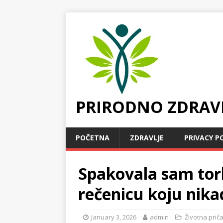
PRIRODNO ZDRAV
POČETNA
ZDRAVLJE
PRIVACY P
Spakovala sam torb
rečenicu koju nika
January 3, 2026
admin
Životna prič