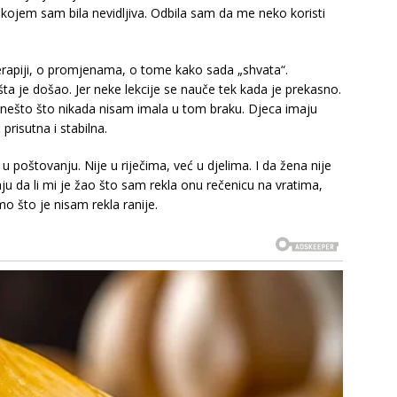
 kojem sam bila nevidljiva. Odbila sam da me neko koristi
terapiji, o promjenama, o tome kako sada „shvata“.
ta je došao. Jer neke lekcije se nauče tek kada je prekasno.
e nešto što nikada nisam imala u tom braku. Djeca imaju
prisutna i stabilna.
 u poštovanju. Nije u riječima, već u djelima. I da žena nije
ju da li mi je žao što sam rekla onu rečenicu na vratima,
mo što je nisam rekla ranije.