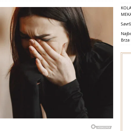
KOLA
MEKA
Savrš
Najbo
Brza 