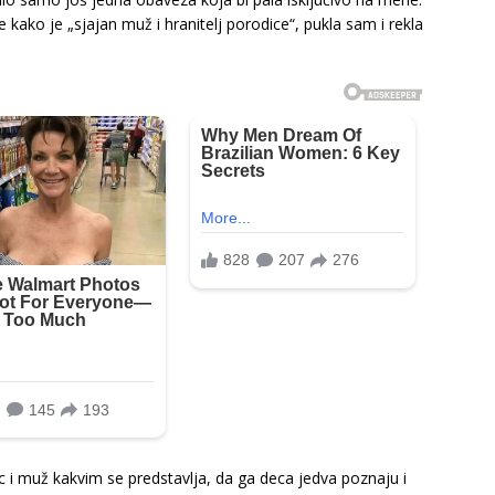
ko je „sjajan muž i hranitelj porodice“, pukla sam i rekla
c i muž kakvim se predstavlja, da ga deca jedva poznaju i