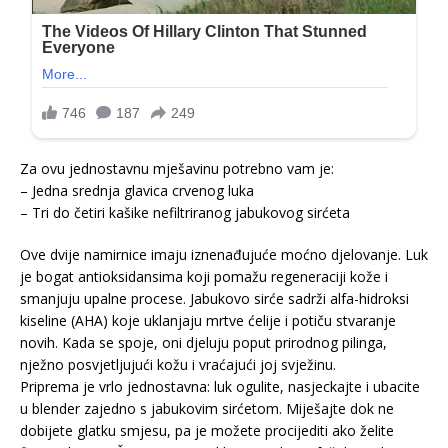
Za ovu jednostavnu mješavinu potrebno vam je:
– Jedna srednja glavica crvenog luka
– Tri do četiri kašike nefiltriranog jabukovog sirćeta
Ove dvije namirnice imaju iznenađujuće moćno djelovanje. Luk
je bogat antioksidansima koji pomažu regeneraciji kože i
smanjuju upalne procese. Jabukovo sirće sadrži alfa-hidroksi
kiseline (AHA) koje uklanjaju mrtve ćelije i potiču stvaranje
novih. Kada se spoje, oni djeluju poput prirodnog pilinga,
nježno posvjetljujući kožu i vraćajući joj svježinu.
Priprema je vrlo jednostavna: luk ogulite, nasjeckajte i ubacite
u blender zajedno s jabukovim sirćetom. Miješajte dok ne
dobijete glatku smjesu, pa je možete procijediti ako želite