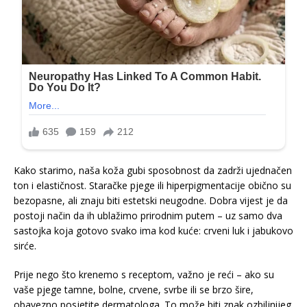
Kako starimo, naša koža gubi sposobnost da zadrži ujednačen
ton i elastičnost. Staračke pjege ili hiperpigmentacije obično su
bezopasne, ali znaju biti estetski neugodne. Dobra vijest je da
postoji način da ih ublažimo prirodnim putem – uz samo dva
sastojka koja gotovo svako ima kod kuće: crveni luk i jabukovo
sirće.
Prije nego što krenemo s receptom, važno je reći – ako su
vaše pjege tamne, bolne, crvene, svrbe ili se brzo šire,
obavezno posjetite dermatologa. To može biti znak ozbiljnijeg