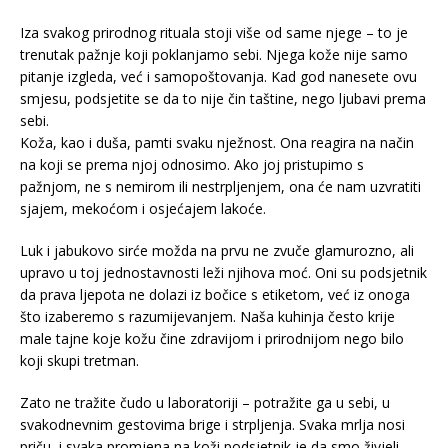
Iza svakog prirodnog rituala stoji više od same njege – to je
trenutak pažnje koji poklanjamo sebi. Njega kože nije samo
pitanje izgleda, već i samopoštovanja. Kad god nanesete ovu
smjesu, podsjetite se da to nije čin taštine, nego ljubavi prema
sebi.
Koža, kao i duša, pamti svaku nježnost. Ona reagira na način
na koji se prema njoj odnosimo. Ako joj pristupimo s
pažnjom, ne s nemirom ili nestrpljenjem, ona će nam uzvratiti
sjajem, mekoćom i osjećajem lakoće.
Luk i jabukovo sirće možda na prvu ne zvuče glamurozno, ali
upravo u toj jednostavnosti leži njihova moć. Oni su podsjetnik
da prava ljepota ne dolazi iz bočice s etiketom, već iz onoga
što izaberemo s razumijevanjem. Naša kuhinja često krije
male tajne koje kožu čine zdravijom i prirodnijom nego bilo
koji skupi tretman.
Zato ne tražite čudo u laboratoriji – potražite ga u sebi, u
svakodnevnim gestovima brige i strpljenja. Svaka mrlja nosi
priču, i svaka promjena na koži podsjetnik je da smo živjeli,