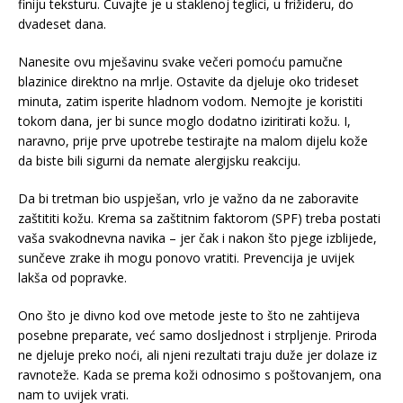
finiju teksturu. Čuvajte je u staklenoj teglici, u frižideru, do
dvadeset dana.
Nanesite ovu mješavinu svake večeri pomoću pamučne
blazinice direktno na mrlje. Ostavite da djeluje oko trideset
minuta, zatim isperite hladnom vodom. Nemojte je koristiti
tokom dana, jer bi sunce moglo dodatno iziritirati kožu. I,
naravno, prije prve upotrebe testirajte na malom dijelu kože
da biste bili sigurni da nemate alergijsku reakciju.
Da bi tretman bio uspješan, vrlo je važno da ne zaboravite
zaštititi kožu. Krema sa zaštitnim faktorom (SPF) treba postati
vaša svakodnevna navika – jer čak i nakon što pjege izblijede,
sunčeve zrake ih mogu ponovo vratiti. Prevencija je uvijek
lakša od popravke.
Ono što je divno kod ove metode jeste to što ne zahtijeva
posebne preparate, već samo dosljednost i strpljenje. Priroda
ne djeluje preko noći, ali njeni rezultati traju duže jer dolaze iz
ravnoteže. Kada se prema koži odnosimo s poštovanjem, ona
nam to uvijek vrati.