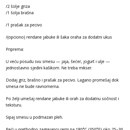
/2 šolje griza
/1 šolja brašna
/1 prašak za pecivo
/(opciono) rendane jabuke ili šaka oraha za dodatni ukus
Priprema:
U veću posudu svu smesu — jaja, šećer, jogurt i ulje —
jednostavno sjedini kašikom. Ne treba mikser.
Dodaj griz, brašno i prašak za pecivo. Lagano promešaj dok
smesa ne bude ravnomerna.
Po želji umešaj rendane jabuke ili orah za dodatnu sočnost i
teksturu.
Sipaj smesu u podmazan pleh.
Peći u prethodno zagrejanoj rerni na 180°C (350°F) oko 25–30