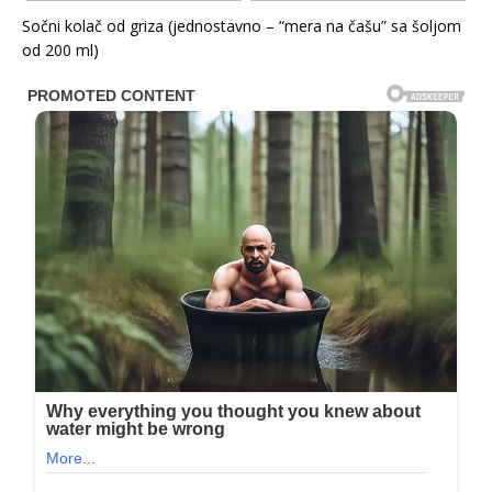
Sočni kolač od griza (jednostavno – “mera na čašu” sa šoljom
od 200 ml)