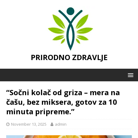
PRIRODNO ZDRAVLJE
“Sočni kolač od griza – mera na
čašu, bez miksera, gotov za 10
minuta pripreme.”
November 13, 2025
admin