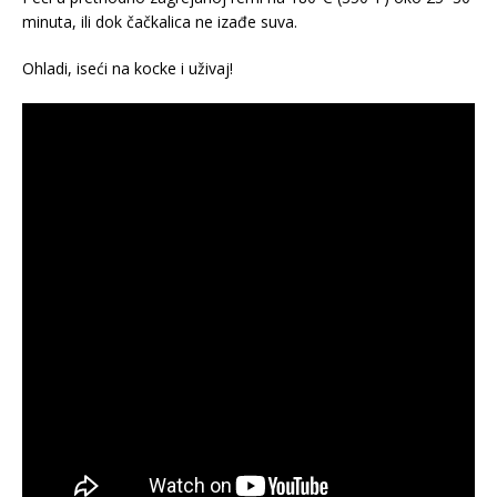
minuta, ili dok čačkalica ne izađe suva.
Ohladi, iseći na kocke i uživaj!