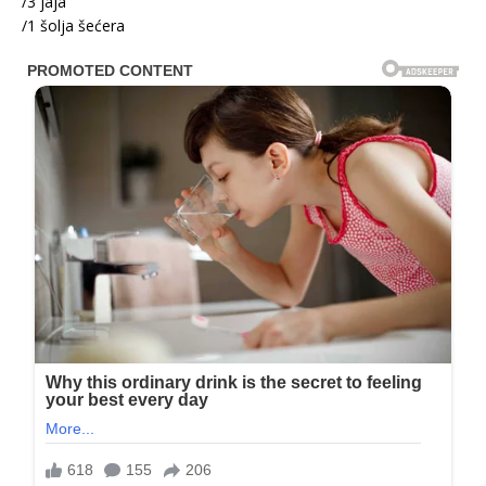
/3 jaja
/1 šolja šećera