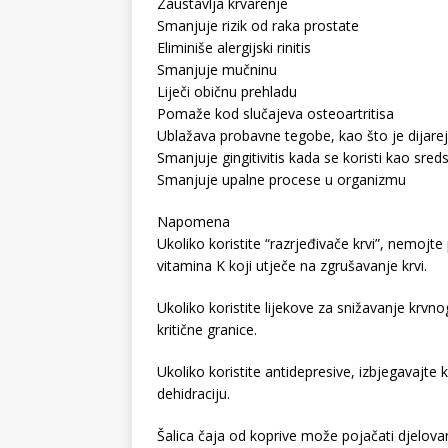
Zaustavlja krvarenje
Smanjuje rizik od raka prostate
Eliminiše alergijski rinitis
Smanjuje mučninu
Liječi običnu prehladu
Pomaže kod slučajeva osteoartritisa
Ublažava probavne tegobe, kao što je dijare
Smanjuje gingitivitis kada se koristi kao sred
Smanjuje upalne procese u organizmu
Napomena
Ukoliko koristite “razrjeđivače krvi”, nemojte 
vitamina K koji utječe na zgrušavanje krvi.
Ukoliko koristite lijekove za snižavanje krvn
kritične granice.
Ukoliko koristite antidepresive, izbjegavajte
dehidraciju.
Šalica čaja od koprive može pojačati djelovanj