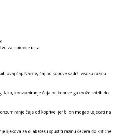
ja
stvo za ispiranje usta
piti ovaj čaj. Naime, čaj od koprive sadrži visoku razinu
og tlaka, konzumiranje čaja od koprive ga može sniziti do
 konzumiranje čaja od koprive, jer bi on mogao utjecati na
e lijekova za dijabetes i spustiti razinu šećera do kritične