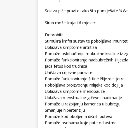
Sok za piće pravite tako što pomiješate ¼ ča
Sirup može trajati 6 mjeseci.
Dobrobiti:
Stimulira limfni sustav te poboljšava imunitet
Ublažava simptome artritisa
Pomaže oslobađanje mokraćne kiseline iz z
Pomaže funkcioniranje nadbubrežnih žlijezd
Jača fetus kod trudnica
Uništava crijevne parazite
Pomaže funkcioniranje štitne žlijezde, jetre i
Poboljšava proizvodnju mlijeka kod dojilja
Ublažava simptome menopauze
Ublažava menstrualne grčeve i nadimanje
Pomaže u razbijanju kamenca u bubregu
Smanjuje hipertenziju
Pomaže kod oboljenja dišnih puteva
Pomaže osobama koje pate od astme