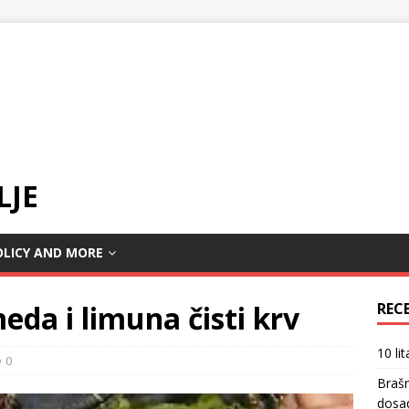
LJE
OLICY AND MORE
eda i limuna čisti krv
REC
10 li
0
Braš
dosa