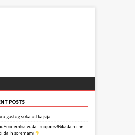
ENT POSTS
tara gustog soka od kajsija
no+mineralna voda i majonez!Nikada mi ne
di da ih spremam!