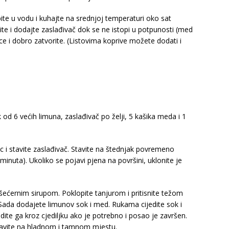
opite u vodu i kuhajte na srednjoj temperaturi oko sat
te i dodajte zaslađivač dok se ne istopi u potpunosti (med
oce i dobro zatvorite. (Listovima koprive možete dodati i
 od 6 većih limuna, zaslađivač po želji, 5 kašika meda i 1
nac i stavite zaslađivač. Stavite na štednjak povremeno
minuta). Ukoliko se pojavi pjena na površini, uklonite je
 šećernim sirupom. Poklopite tanjurom i pritisnite težom
 Sada dodajete limunov sok i med. Rukama cijedite sok i
dite ga kroz cjediljku ako je potrebno i posao je završen.
 ostavite na hladnom i tamnom mjestu.