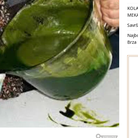
KOLA
MEKA
Savrš
Najbo
Brza 