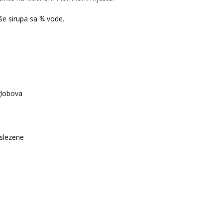
še sirupa sa ¾ vode.
globova
a
 slezene