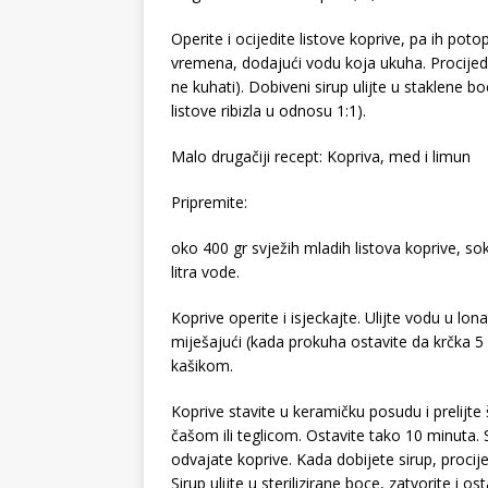
Operite i ocijedite listove koprive, pa ih pot
vremena, dodajući vodu koja ukuha. Procijedi
ne kuhati). Dobiveni sirup ulijte u staklene b
listove ribizla u odnosu 1:1).
Malo drugačiji recept: Kopriva, med i limun
Pripremite:
oko 400 gr svježih mladih listova koprive, sok
litra vode.
Koprive operite i isjeckajte. Ulijte vodu u lo
miješajući (kada prokuha ostavite da krčka 5 
kašikom.
Koprive stavite u keramičku posudu i prelijte
čašom ili teglicom. Ostavite tako 10 minuta.
odvajate koprive. Kada dobijete sirup, procije
Sirup ulijte u sterilizirane boce, zatvorite i