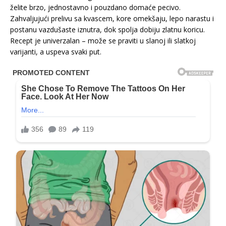
želite brzo, jednostavno i pouzdano domaće pecivo.
Zahvaljujući prelivu sa kvascem, kore omekšaju, lepo narastu i
postanu vazdušaste iznutra, dok spolja dobiju zlatnu koricu.
Recept je univerzalan – može se praviti u slanoj ili slatkoj
varijanti, a uspeva svaki put.