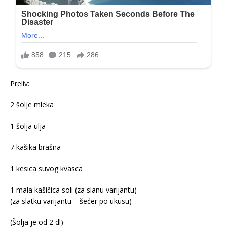
Preliv:
2 šolje mleka
1 šolja ulja
7 kašika brašna
1 kesica suvog kvasca
1 mala kašičica soli (za slanu varijantu)
(za slatku varijantu – šećer po ukusu)
(Šolja je od 2 dl)