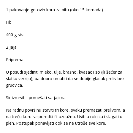
1 pakovanje gotovih kora za pitu (oko 15 komada)
Fil:
400 g sira
2 jaja
Priprema
U posudi sjediniti mleko, ulje, brašno, kvasac i so (ili šećer za
slatku verziju), pa dobro umutiti da se dobije gladak preliv bez
grudvica.
Sir izmrviti i pomešati sa jajima.
Na radnu površinu staviti tri kore, svaku premazati prelivom, a
na treću koru rasporediti fil uzdužno. Uviti u rolnicu i slagati u
pleh. Postupak ponavljati dok se ne utroše sve kore.