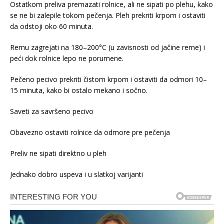
Ostatkom preliva premazati rolnice, ali ne sipati po plehu, kako
se ne bi zalepile tokom pečenja. Pleh prekriti krpom i ostaviti
da odstoji oko 60 minuta.
Rernu zagrejati na 180–200°C (u zavisnosti od jačine rerne) i
peći dok rolnice lepo ne porumene.
Pečeno pecivo prekriti čistom krpom i ostaviti da odmori 10–
15 minuta, kako bi ostalo mekano i sočno.
Saveti za savršeno pecivo
Obavezno ostaviti rolnice da odmore pre pečenja
Preliv ne sipati direktno u pleh
Jednako dobro uspeva i u slatkoj varijanti