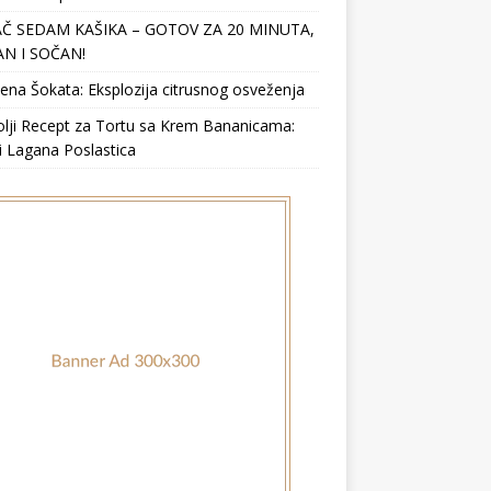
Č SEDAM KAŠIKA – GOTOV ZA 20 MINUTA,
N I SOČAN!
ena Šokata: Eksplozija citrusnog osveženja
lji Recept za Tortu sa Krem Bananicama:
i Lagana Poslastica