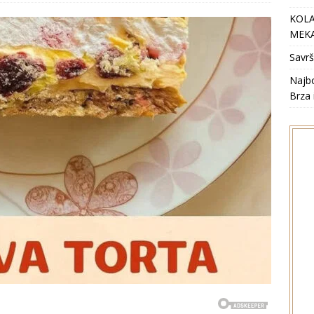
KOLA
MEKA
Savrš
Najbo
Brza 