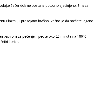
 dodajte šećer dok ne postane potpuno sjedinjeno. Smesa
nu Plazmu, i prosejano brašno. Važno je da mešate lagano
en papirom za pečenje, i pecite oko 20 minuta na 180°C.
etiri korice.