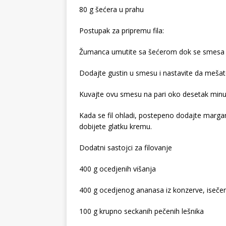
80 g šećera u prahu
Postupak za pripremu fila:
Žumanca umutite sa šećerom dok se smesa ne
Dodajte gustin u smesu i nastavite da mešat
Kuvajte ovu smesu na pari oko desetak minu
Kada se fil ohladi, postepeno dodajte margar
dobijete glatku kremu.
Dodatni sastojci za filovanje
400 g ocedjenih višanja
400 g ocedjenog ananasa iz konzerve, iseče
100 g krupno seckanih pečenih lešnika