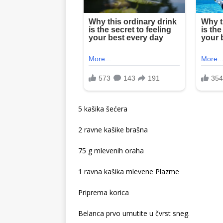
5 kašika šećera
2 ravne kašike brašna
75 g mlevenih oraha
1 ravna kašika mlevene Plazme
Priprema korica
Belanca prvo umutite u čvrst sneg.