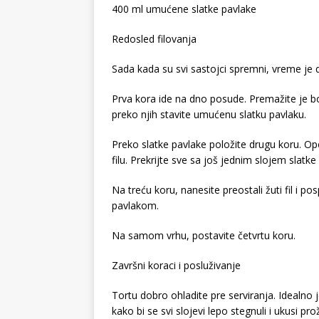
400 ml umućene slatke pavlake
Redosled filovanja
Sada kada su svi sastojci spremni, vreme je 
Prva kora ide na dno posude. Premažite je bog
preko njih stavite umućenu slatku pavlaku.
Preko slatke pavlake položite drugu koru. Ope
filu. Prekrijte sve sa još jednim slojem slatke
Na treću koru, nanesite preostali žuti fil i 
pavlakom.
Na samom vrhu, postavite četvrtu koru.
Završni koraci i posluživanje
Tortu dobro ohladite pre serviranja. Idealno je
kako bi se svi slojevi lepo stegnuli i ukusi prož