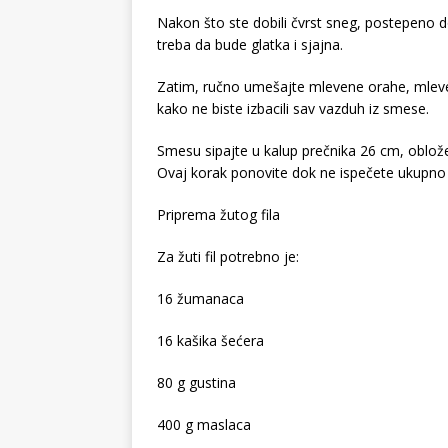
Nakon što ste dobili čvrst sneg, postepeno
treba da bude glatka i sjajna.
Zatim, ručno umešajte mlevene orahe, mleve
kako ne biste izbacili sav vazduh iz smese.
Smesu sipajte u kalup prečnika 26 cm, oblož
Ovaj korak ponovite dok ne ispečete ukupno č
Priprema žutog fila
Za žuti fil potrebno je:
16 žumanaca
16 kašika šećera
80 g gustina
400 g maslaca