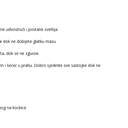
 udvostruči i postane svetlija.
e dok ne dobijete glatku masu.
ta, dok se ne zgusne.
in i šećer u prahu. Dobro sjedinite sve sastojke dok ne
nog na kockice