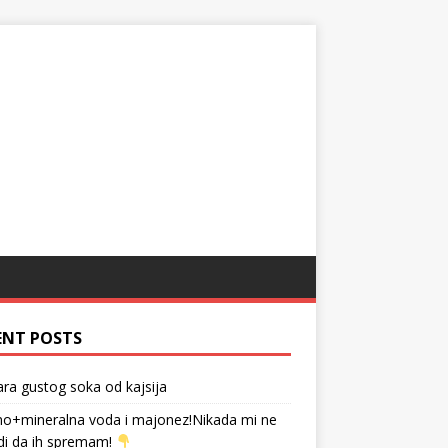
ENT POSTS
tara gustog soka od kajsija
no+mineralna voda i majonez!Nikada mi ne
di da ih spremam!