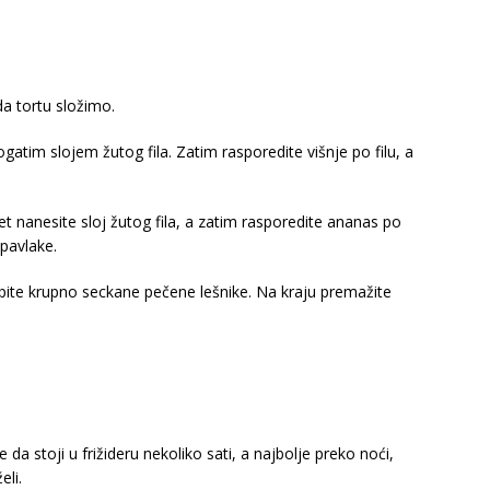
da tortu složimo.
atim slojem žutog fila. Zatim rasporedite višnje po filu, a
t nanesite sloj žutog fila, a zatim rasporedite ananas po
 pavlake.
pospite krupno seckane pečene lešnike. Na kraju premažite
 da stoji u frižideru nekoliko sati, a najbolje preko noći,
eli.