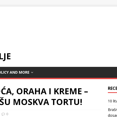
LJE
OLICY AND MORE
ĆA, ORAHA I KREME –
REC
PŠU MOSKVA TORTU!
10 li
Braš
0
dosa