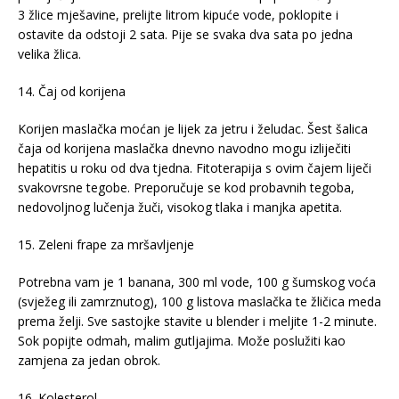
3 žlice mješavine, prelijte litrom kipuće vode, poklopite i
ostavite da odstoji 2 sata. Pije se svaka dva sata po jedna
velika žlica.
14. Čaj od korijena
Korijen maslačka moćan je lijek za jetru i želudac. Šest šalica
čaja od korijena maslačka dnevno navodno mogu izliječiti
hepatitis u roku od dva tjedna. Fitoterapija s ovim čajem liječi
svakovrsne tegobe. Preporučuje se kod probavnih tegoba,
nedovoljnog lučenja žuči, visokog tlaka i manjka apetita.
15. Zeleni frape za mršavljenje
Potrebna vam je 1 banana, 300 ml vode, 100 g šumskog voća
(svježeg ili zamrznutog), 100 g listova maslačka te žličica meda
prema želji. Sve sastojke stavite u blender i meljite 1-2 minute.
Sok popijte odmah, malim gutljajima. Može poslužiti kao
zamjena za jedan obrok.
16. Kolesterol