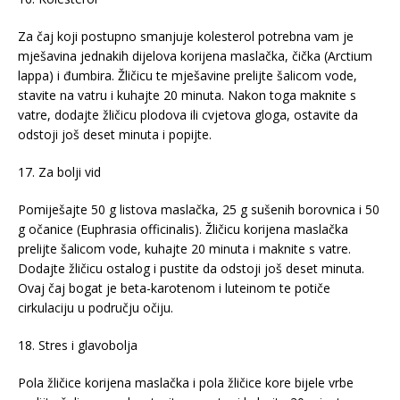
Za čaj koji postupno smanjuje kolesterol potrebna vam je
mješavina jednakih dijelova korijena maslačka, čička (Arctium
lappa) i đumbira. Žličicu te mješavine prelijte šalicom vode,
stavite na vatru i kuhajte 20 minuta. Nakon toga maknite s
vatre, dodajte žličicu plodova ili cvjetova gloga, ostavite da
odstoji još deset minuta i popijte.
17. Za bolji vid
Pomiješajte 50 g listova maslačka, 25 g sušenih borovnica i 50
g očanice (Euphrasia officinalis). Žličicu korijena maslačka
prelijte šalicom vode, kuhajte 20 minuta i maknite s vatre.
Dodajte žličicu ostalog i pustite da odstoji još deset minuta.
Ovaj čaj bogat je beta-karotenom i luteinom te potiče
cirkulaciju u području očiju.
18. Stres i glavobolja
Pola žličice korijena maslačka i pola žličice kore bijele vrbe