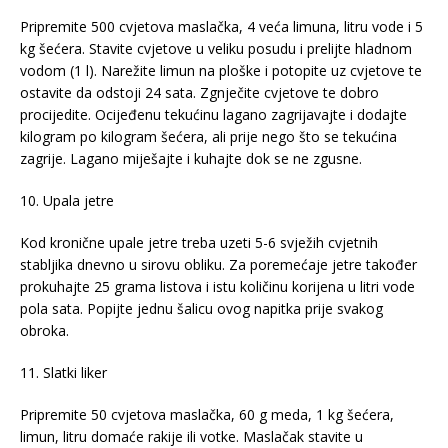
Pripremite 500 cvjetova maslačka, 4 veća limuna, litru vode i 5
kg šećera. Stavite cvjetove u veliku posudu i prelijte hladnom
vodom (1 l). Narežite limun na ploške i potopite uz cvjetove te
ostavite da odstoji 24 sata. Zgnječite cvjetove te dobro
procijedite. Ocijeđenu tekućinu lagano zagrijavajte i dodajte
kilogram po kilogram šećera, ali prije nego što se tekućina
zagrije. Lagano miješajte i kuhajte dok se ne zgusne.
10. Upala jetre
Kod kronične upale jetre treba uzeti 5-6 svježih cvjetnih
stabljika dnevno u sirovu obliku. Za poremećaje jetre također
prokuhajte 25 grama listova i istu količinu korijena u litri vode
pola sata. Popijte jednu šalicu ovog napitka prije svakog
obroka.
11. Slatki liker
Pripremite 50 cvjetova maslačka, 60 g meda, 1 kg šećera,
limun, litru domaće rakije ili votke. Maslačak stavite u