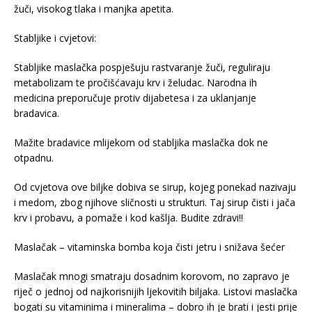
žuči, visokog tlaka i manjka apetita.
Stabljike i cvjetovi:
Stabljike maslačka pospješuju rastvaranje žuči, reguliraju
metabolizam te pročišćavaju krv i želudac. Narodna ih
medicina preporučuje protiv dijabetesa i za uklanjanje
bradavica.
Mažite bradavice mlijekom od stabljika maslačka dok ne
otpadnu.
Od cvjetova ove biljke dobiva se sirup, kojeg ponekad nazivaju
i medom, zbog njihove sličnosti u strukturi. Taj sirup čisti i jača
krv i probavu, a pomaže i kod kašlja. Budite zdravi!!
Maslačak – vitaminska bomba koja čisti jetru i snižava šećer
Maslačak mnogi smatraju dosadnim korovom, no zapravo je
riječ o jednoj od najkorisnijih ljekovitih biljaka. Listovi maslačka
bogati su vitaminima i mineralima – dobro ih je brati i jesti prije