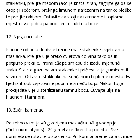
staklenku, prelijte medom (ako je kristaliziran, zagrijte ga da se
otopi) i šećerom, prekrijte limunom narezanim na tanke ploške
te prelijte rakijom. Ostavite da stoji na tamnome i toplome
mjestu dva tjedna pa procijedite i ulijte u boce.
12. Njegujuće ulje
Ispunite od pola do dvije trećine male staklenke cvjetovima
maslačka. Prelijte ulje preko cvjetova do vrha tako da ih
potpuno prekrije. Promiješajte smjesu da izađu mjehurići
zraka. Stavite gazu na vrh staklenke i pričvrstite je gumicom ili
vezicom. Ostavite staklenku na sunčanom toplome mjestu dva
tjedna ili dok cvjetovi ne poprime smeđu boju. Nakon toga
procijedite ulje u steriliziranu tamnu bocu. Čuvajte ulje na
hladnom i tamnom.
13. Žučni kamenac
Potrebno vam je 40 g korijena maslačka, 40 g vodopije
(Cichorium intybus) i 20 g metvice (Mentha piperita). Sve
pomiješajte i stavite u staklenku. Prilikom pripreme čaja uzmite