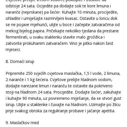
odstoje 24 sata. Ocijedite pa dodajte sok te kore limuna i
naranče (neprskane) pa šećer. Kuhajte 10 minuta, procijedite,
ohladite i umiješajte razmrvljeni kvasac. Ostavite u loncu dok
se ne pojave mjehurići, ulijte u boce i začepite zatvaračima od
mekog bijelog papira. Pričekajte nekoliko tjedana da prestane
fermentirati, u svaku staklenku stavite malo grožđica i
zatvorite prokuhanim zatvaračem. Vino je pitko nakon šest
mjeseci.
8. Domaći sirup
Pripremite 250 svježih cvjetova maslačka, 1,5 l vode, 2 limuna,
2 naranče i 1 kg šećera. Cvjetove prelijte hladnom vodom,
dodajte narezane limun i naranču te ostavite da pokriveno
stoji na hladnom 24 sata. Procijedite. Dodajte šećer, zakuhajte
i kuhajte 90 minuta, uz povremeno miješanje, da se stvori gust
sirup. Ulijte u staklenke i čuvajte na hladnom. Uzimajte po žlicu
prije svakog obroka za reguliranje probave i jačanje apetita.
9. Maslačkov med