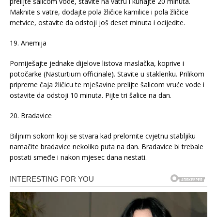
prelijte šalicom vode, stavite na vatru i kuhajte 20 minuta.
Maknite s vatre, dodajte pola žličice kamilice i pola žličice
metvice, ostavite da odstoji još deset minuta i ocijedite.
19. Anemija
Pomiješajte jednake dijelove listova maslačka, koprive i
potočarke (Nasturtium officinale). Stavite u staklenku. Prilikom
pripreme čaja žličicu te mješavine prelijte šalicom vruće vode i
ostavite da odstoji 10 minuta. Pijte tri šalice na dan.
20. Bradavice
Biljnim sokom koji se stvara kad prelomite cvjetnu stabljiku
namačite bradavice nekoliko puta na dan. Bradavice bi trebale
postati smeđe i nakon mjesec dana nestati.