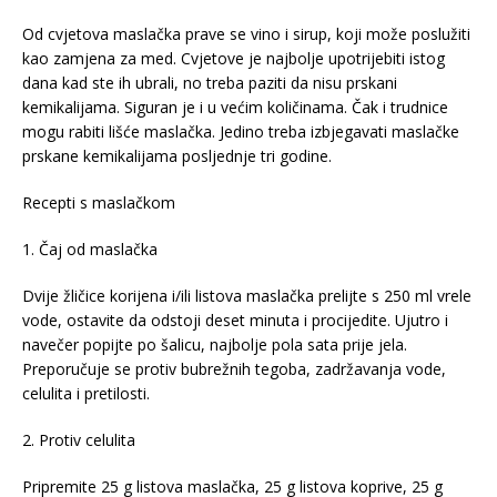
Od cvjetova maslačka prave se vino i sirup, koji može poslužiti
kao zamjena za med. Cvjetove je najbolje upotrijebiti istog
dana kad ste ih ubrali, no treba paziti da nisu prskani
kemikalijama. Siguran je i u većim količinama. Čak i trudnice
mogu rabiti lišće maslačka. Jedino treba izbjegavati maslačke
prskane kemikalijama posljednje tri godine.
Recepti s maslačkom
1. Čaj od maslačka
Dvije žličice korijena i/ili listova maslačka prelijte s 250 ml vrele
vode, ostavite da odstoji deset minuta i procijedite. Ujutro i
navečer popijte po šalicu, najbolje pola sata prije jela.
Preporučuje se protiv bubrežnih tegoba, zadržavanja vode,
celulita i pretilosti.
2. Protiv celulita
Pripremite 25 g listova maslačka, 25 g listova koprive, 25 g