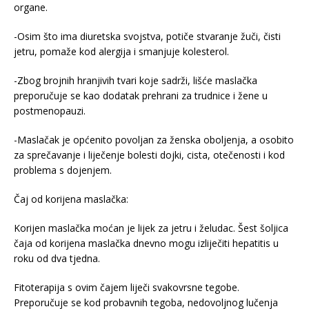
organe.
-Osim što ima diuretska svojstva, potiče stvaranje žuči, čisti
jetru, pomaže kod alergija i smanjuje kolesterol.
-Zbog brojnih hranjivih tvari koje sadrži, lišće maslačka
preporučuje se kao dodatak prehrani za trudnice i žene u
postmenopauzi.
-Maslačak je općenito povoljan za ženska oboljenja, a osobito
za sprečavanje i liječenje bolesti dojki, cista, otečenosti i kod
problema s dojenjem.
Čaj od korijena maslačka:
Korijen maslačka moćan je lijek za jetru i želudac. Šest šoljica
čaja od korijena maslačka dnevno mogu izliječiti hepatitis u
roku od dva tjedna.
Fitoterapija s ovim čajem liječi svakovrsne tegobe.
Preporučuje se kod probavnih tegoba, nedovoljnog lučenja