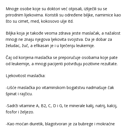
Mnoge osobe koje su doktori već otpisali, izliječili su se
prirodnim lijekovima. Koristili su određene biljke, namirnice kao
što su cimet, med, kokosovo ulje itd.
Biljka koja je takođe veoma zdrava jeste maslačak, a nažalost
mnogi ne znaju njegova ljekovita svojstva. Da je dobar za
želudac, žuč, a efikasan je i u liječenju leukemije.
Čaj od korijena maslačka se preporučuje osobama koje pate
od leukemije, a mnogi pacijenti potvrđuju pozitivne rezultate.
Ljekovitost maslačka:
-Lišće maslačka po vitaminskom bogatstvu nadmašuje čak
špinat i rajčicu.
-Sadrži vitamine A, B2, C, D i G, te minerale kalij, natrij, kalcij,
fosfor i željezo.
-Kao moćan diuretik, blagotvoran je za bubrege i mokraćne