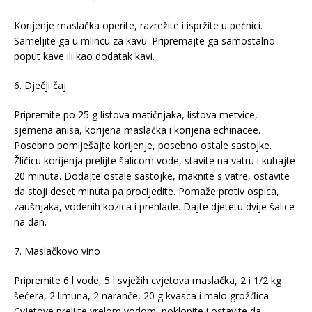
Korijenje maslačka operite, razrežite i ispržite u pećnici.
Sameljite ga u mlincu za kavu. Pripremajte ga samostalno
poput kave ili kao dodatak kavi.
6. Dječji čaj
Pripremite po 25 g listova matičnjaka, listova metvice,
sjemena anisa, korijena maslačka i korijena echinacee.
Posebno pomiješajte korijenje, posebno ostale sastojke.
Žličicu korijenja prelijte šalicom vode, stavite na vatru i kuhajte
20 minuta. Dodajte ostale sastojke, maknite s vatre, ostavite
da stoji deset minuta pa procijedite. Pomaže protiv ospica,
zaušnjaka, vodenih kozica i prehlade. Dajte djetetu dvije šalice
na dan.
7. Maslačkovo vino
Pripremite 6 l vode, 5 l svježih cvjetova maslačka, 2 i 1/2 kg
šećera, 2 limuna, 2 naranče, 20 g kvasca i malo grožđica.
Cvjetove prelijte vrelom vodom, poklopite i ostavite da