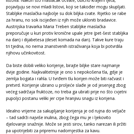
listova. Nakon što maslačak ocvate, obično krajem ljeta,
pojavljuju se novi mladi listovi, koji se također mogu skupljati.
Stabljike maslačka najbolje su dok biljka cvate. Rijetko se rabe
za hranu, no sok iscijeđen iz njih može ukloniti bradavice.
Austrijska travarka Maria Treben stabljike maslačka
preporučuje u kuri protiv kronične upale jetre (pet-šest stabljika
na dan) i dijabetesa (deset komada na dan). Takve kure traju
tri tjedna, no nema znanstvenih istraživanja koja bi potvrdila
njihovu učinkovitost.
Da biste dobili veliko korijenje, birajte biljke stare najmanje
dvije godine. Najkvalitetnije je ono s nepokošena tla, gdje je
zemlja bogata i rahla. U tvrđem tlu korijen može biti račvast i
pretvrd. Korijenje ubrano u proljeće slađe je od jesenjeg zbog
većeg sadržaja fruktoze, no treba ga ubrati prije no što cvjetni
pupoljci postanu veliki jer crpe hranjivu snagu iz korijena.
Idealno vrijeme za sakupljanje korijenja je od rujna do veljače
– tad sadrži najviše inulina, zbog čega mu je i ljekovito
djelovanje snažnije. Može se jesti sirov, tanko narezan ili pržiti
pa upotrijebiti za pripremu nadomjestka za kavu.