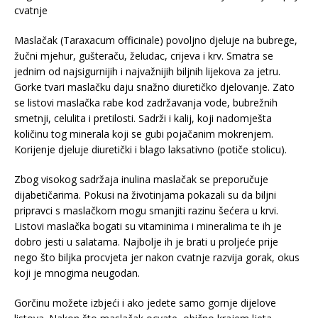
cvatnje
Maslačak (Taraxacum officinale) povoljno djeluje na bubrege,
žučni mjehur, gušteraču, želudac, crijeva i krv. Smatra se
jednim od najsigurnijih i najvažnijih biljnih lijekova za jetru.
Gorke tvari maslačku daju snažno diuretičko djelovanje. Zato
se listovi maslačka rabe kod zadržavanja vode, bubrežnih
smetnji, celulita i pretilosti. Sadrži i kalij, koji nadomješta
količinu tog minerala koji se gubi pojačanim mokrenjem.
Korijenje djeluje diuretički i blago laksativno (potiče stolicu).
Zbog visokog sadržaja inulina maslačak se preporučuje
dijabetičarima. Pokusi na životinjama pokazali su da biljni
pripravci s maslačkom mogu smanjiti razinu šećera u krvi.
Listovi maslačka bogati su vitaminima i mineralima te ih je
dobro jesti u salatama. Najbolje ih je brati u proljeće prije
nego što biljka procvjeta jer nakon cvatnje razvija gorak, okus
koji je mnogima neugodan.
Gorčinu možete izbjeći i ako jedete samo gornje dijelove