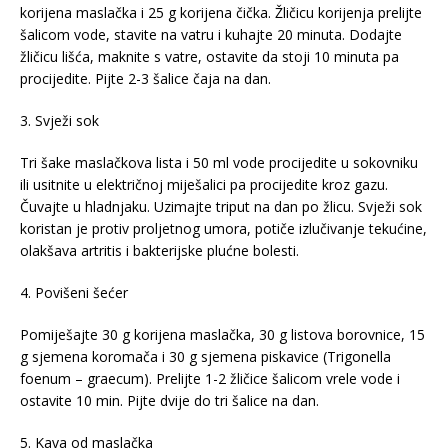
korijena maslačka i 25 g korijena čička. Žličicu korijenja prelijte
šalicom vode, stavite na vatru i kuhajte 20 minuta. Dodajte
žličicu lišća, maknite s vatre, ostavite da stoji 10 minuta pa
procijedite. Pijte 2-3 šalice čaja na dan.
3. Svježi sok
Tri šake maslačkova lista i 50 ml vode procijedite u sokovniku
ili usitnite u električnoj miješalici pa procijedite kroz gazu.
Čuvajte u hladnjaku. Uzimajte triput na dan po žlicu. Svježi sok
koristan je protiv proljetnog umora, potiče izlučivanje tekućine,
olakšava artritis i bakterijske plućne bolesti.
4. Povišeni šećer
Pomiješajte 30 g korijena maslačka, 30 g listova borovnice, 15
g sjemena koromača i 30 g sjemena piskavice (Trigonella
foenum – graecum). Prelijte 1-2 žličice šalicom vrele vode i
ostavite 10 min. Pijte dvije do tri šalice na dan.
5. Kava od maslačka