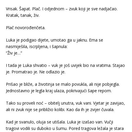
Vrisak. Šapat. Plač. I odjednom – zvuk koji je sve nadjačao.
Kratak, tanak, živ.
Plač novorođenčeta.
Luka je podigao dijete, umotao ga u jaknu. Ema se
nasmiješila, iscrpljena, i šapnula:
“Živ je…”
I tada je Luka shvatio – vuk je još uvijek bio na vratima. Stajao
je. Promatrao je. Ne odlazio je.
Prišao je bliže, a životinja se malo povukla, ali nije pobjegla.
Jednostavno je legla kraj ulaza, pokrivajući šape repom.
Tako su proveli noć – obitelj unutra, vuk vani. Vjetar je zavijao,
ali ni zvuk nije se približio kolibi. Kao da ih je zvijer čuvala.
Kad je svanulo, oluja se utišala. Luka je izašao van. Vučji
tragovi vodili su duboko u šumu. Pored tragova ležala je stara