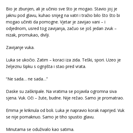
Bio je zbunjen, ali je učinio sve što je mogao. Stavio joj je
jaknu pod glavu, kuhao snijeg na vatri i tražio bilo što što bi
mogao učiniti da pomogne. Vjetar je zavijao vani – i
odjednom, usred tog zavijanja, začuo se još jedan zvuk –
nizak, promukao, divlji.
Zavijanje vuka.
Luka se ukočio. Zatim – koraci iza zida. Teški, spori. Uzeo je
željeznu šipku s ognjišta i stao pred vrata.
“Ne sada… ne sada…”
Daske su zaškripale. Na vratima se pojavila ogromna siva
sjena. Vuk. Oči – žute, budne. Nije režao. Samo je promatrao.
Emma je kriknula od boli. Luka je napravio korak naprijed. Vuk
se nije pomaknuo. Samo je tiho spustio glavu.
Minutama se oduživalo kao satima.