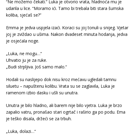
“Ne možemo čekati.” Luka je otvorio vrata, hladnoća mu je
udarila u lice. “Moramo ići. Tamo bi trebala biti stara šumska
koliba, sjećaš se?”
Emma je jedva uspjela izaći. Koraci su joj tonuli u snijeg. Vjetar
joj je zviždao u ušima. Nakon dvadeset minuta hodanja, jedva
je osjećala noge.
„Luka, ne mogu…“
Uhvatio ju je za ruke.
„Budi strpljiva. Još samo malo.“
Hodali su naslijepo dok nisu kroz mećavu ugledali tamnu
siluetu – napuštenu kolibu. Vrata su se zaglavila, Luka je
ramenom izbio dasku i ušli su unutra.
Unutra je bilo hladno, ali barem nije bilo vjetra. Luka je brzo
zapalio vatru, pronašao stari ogrtač i raširio ga po podu. Ema
je teško disala, držeći se za trbuh.
„Luka, dolazi…“