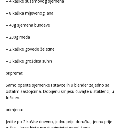
– 4 kašike susamovog sjemena
– 8 kašika mljevenog lana
– 40g sjemena bundeve
– 200g meda
– 2 kašike goveđe želatine
– 3 kašike grožđica suhih
priprema:
Samo operite sjemenke i stavite ih u blender zajedno sa
ostalim sastojcima. Dobijenu smjesu čuvajte u staklenci, u
frižideru.
primjena:
Jedite po 2 kašike dnevno, jednu prije doručka, jednu prije
ručka. Ubrzo biste mogli primjetiti poboljšanje.