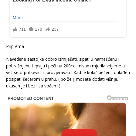
Priprema
Navedene sastojke dobro izmiješati, sipati u namašćenu i
pobrašnjenu tepsiju i peći na 200*c , nisam mjerila vrijeme ali
već se otprilikevidi ili provjeravati . Kad je kolač pečen i ohlađen
posipati šećerom u prahu. ( po želji možete dodati višnje,
ukusan je i bez i sa voćem )