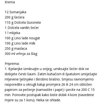
Krema
12 žumanjaka
200 g šećera
110 g Dolcela Gussnela
1 Dolcela vanilin šećer
1 l mlijeka
100 g Lino lade nougat
100 g Lino lade milk
250 g maslaca
300 ml vrhnja za šlag
Priprema:
1. Bjelanjke izmiksajte u snijeg, umiksajte šećer dok ne
dobijete čvrsti šaum. Zatim kuhačom ili špatulom umiješajte
mljevene lješnjake i škrobno brašno. Smjesu ravnomjerno
rasporedite u okrugli kalup promjera 26 ili 24 cm obložen
papirom za pečenje (namastite i papir) i pecite na 200 C 15
min. Ponovite postupak kako biste dobili 4 kore (navedene
mjere su za 1 koru). Neka se ohlade.