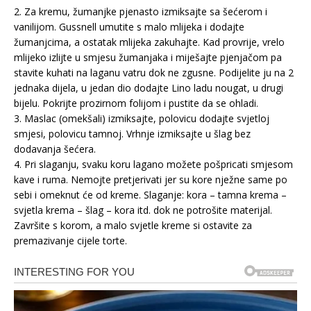
2. Za kremu, žumanjke pjenasto izmiksajte sa šećerom i
vanilijom. Gussnell umutite s malo mlijeka i dodajte
žumanjcima, a ostatak mlijeka zakuhajte. Kad provrije, vrelo
mlijeko izlijte u smjesu žumanjaka i miješajte pjenjačom pa
stavite kuhati na laganu vatru dok ne zgusne. Podijelite ju na 2
jednaka dijela, u jedan dio dodajte Lino ladu nougat, u drugi
bijelu. Pokrijte prozirnom folijom i pustite da se ohladi.
3. Maslac (omekšali) izmiksajte, polovicu dodajte svjetloj
smjesi, polovicu tamnoj. Vrhnje izmiksajte u šlag bez
dodavanja šećera.
4. Pri slaganju, svaku koru lagano možete pošpricati smjesom
kave i ruma. Nemojte pretjerivati jer su kore nježne same po
sebi i omeknut će od kreme. Slaganje: kora – tamna krema –
svjetla krema – šlag – kora itd. dok ne potrošite materijal.
Završite s korom, a malo svjetle kreme si ostavite za
premazivanje cijele torte.