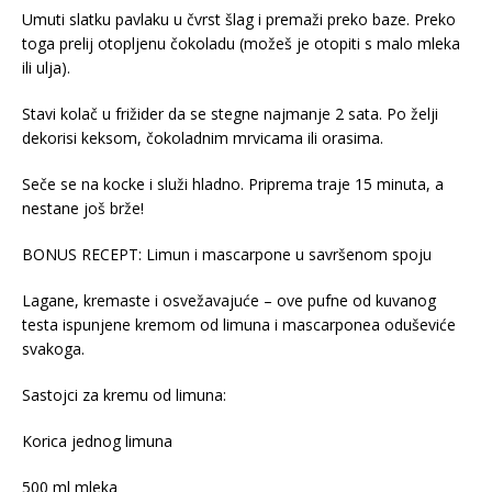
Umuti slatku pavlaku u čvrst šlag i premaži preko baze. Preko
toga prelij otopljenu čokoladu (možeš je otopiti s malo mleka
ili ulja).
Stavi kolač u frižider da se stegne najmanje 2 sata. Po želji
dekorisi keksom, čokoladnim mrvicama ili orasima.
Seče se na kocke i služi hladno. Priprema traje 15 minuta, a
nestane još brže!
BONUS RECEPT: Limun i mascarpone u savršenom spoju
Lagane, kremaste i osvežavajuće – ove pufne od kuvanog
testa ispunjene kremom od limuna i mascarponea oduševiće
svakoga.
Sastojci za kremu od limuna:
Korica jednog limuna
500 ml mleka