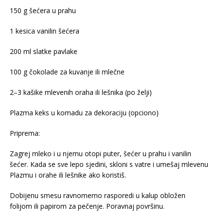
150 g šećera u prahu
1 kesica vanilin šećera
200 ml slatke pavlake
100 g čokolade za kuvanje ili mlečne
2–3 kašike mlevenih oraha ili lešnika (po želji)
Plazma keks u komadu za dekoraciju (opciono)
Priprema:
Zagrej mleko i u njemu otopi puter, šećer u prahu i vanilin
šećer. Kada se sve lepo sjedini, skloni s vatre i umešaj mlevenu
Plazmu i orahe ili lešnike ako koristiš.
Dobijenu smesu ravnomerno rasporedi u kalup obložen
folijom ili papirom za pečenje. Poravnaj površinu.