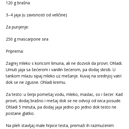
120 g brašna
3–4 jaja (u zavisnosti od veličine)
Za punjenje:
250 g mascarpone sira
Priprema:
Zagrej mleko s koricom limuna, ali ne dozvoli da provri. Ohladi.
Umuti jaja sa šećerom i vanilin šećerom, pa dodaj skrob. U
tankom mlazu sipaj mleko uz mešanje. Kuvaj na srednjoj vatri
dok se ne zgusne. Ohladi kremu.
Za testo: u šerpi pomešaj vodu, mleko, maslac, so i šećer. Kad
provri, dodaj brašno i mešaj dok se ne odvoji od ivica posude.
Ohladi 5 minuta, pa dodaj jaja jedno po jedno dok testo ne
postane glatko.
Na pleh stavljaj male hrpice testa, premaži ih razmućenim