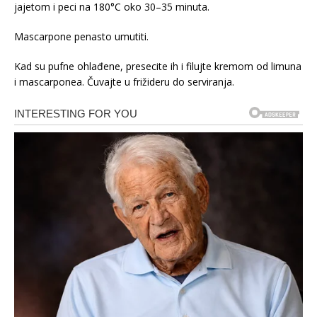
jajetom i peci na 180°C oko 30–35 minuta.
Mascarpone penasto umutiti.
Kad su pufne ohlađene, presecite ih i filujte kremom od limuna
i mascarponea. Čuvajte u frižideru do serviranja.