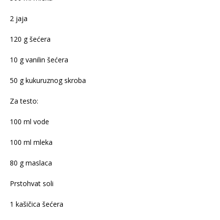
2 jaja
120 g šećera
10 g vanilin šećera
50 g kukuruznog skroba
Za testo:
100 ml vode
100 ml mleka
80 g maslaca
Prstohvat soli
1 kašičica šećera