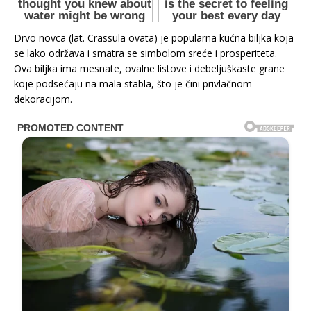
Drvo novca (lat. Crassula ovata) je popularna kućna biljka koja
se lako održava i smatra se simbolom sreće i prosperiteta.
Ova biljka ima mesnate, ovalne listove i debeljuškaste grane
koje podsećaju na mala stabla, što je čini privlačnom
dekoracijom.