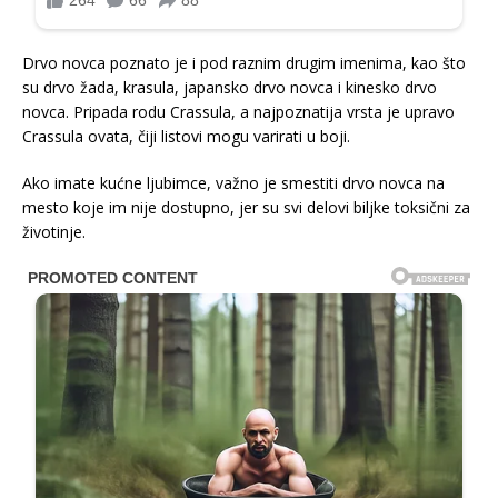
Drvo novca poznato je i pod raznim drugim imenima, kao što
su drvo žada, krasula, japansko drvo novca i kinesko drvo
novca. Pripada rodu Crassula, a najpoznatija vrsta je upravo
Crassula ovata, čiji listovi mogu varirati u boji.
Ako imate kućne ljubimce, važno je smestiti drvo novca na
mesto koje im nije dostupno, jer su svi delovi biljke toksični za
životinje.