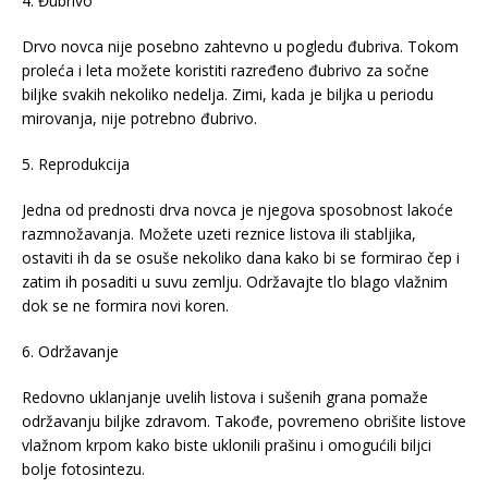
4. Đubrivo
Drvo novca nije posebno zahtevno u pogledu đubriva. Tokom
proleća i leta možete koristiti razređeno đubrivo za sočne
biljke svakih nekoliko nedelja. Zimi, kada je biljka u periodu
mirovanja, nije potrebno đubrivo.
5. Reprodukcija
Jedna od prednosti drva novca je njegova sposobnost lakoće
razmnožavanja. Možete uzeti reznice listova ili stabljika,
ostaviti ih da se osuše nekoliko dana kako bi se formirao čep i
zatim ih posaditi u suvu zemlju. Održavajte tlo blago vlažnim
dok se ne formira novi koren.
6. Održavanje
Redovno uklanjanje uvelih listova i sušenih grana pomaže
održavanju biljke zdravom. Takođe, povremeno obrišite listove
vlažnom krpom kako biste uklonili prašinu i omogućili biljci
bolje fotosintezu.