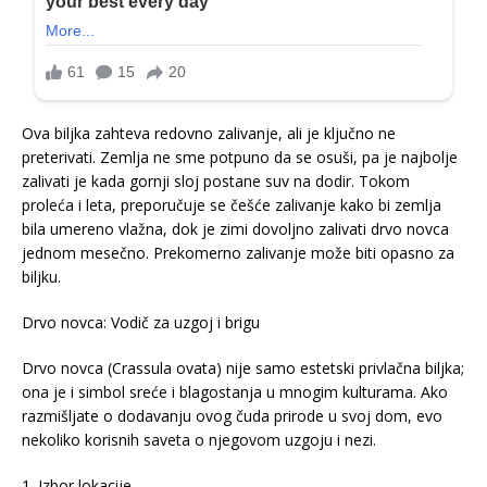
Ova biljka zahteva redovno zalivanje, ali je ključno ne
preterivati. Zemlja ne sme potpuno da se osuši, pa je najbolje
zalivati je kada gornji sloj postane suv na dodir. Tokom
proleća i leta, preporučuje se češće zalivanje kako bi zemlja
bila umereno vlažna, dok je zimi dovoljno zalivati drvo novca
jednom mesečno. Prekomerno zalivanje može biti opasno za
biljku.
Drvo novca: Vodič za uzgoj i brigu
Drvo novca (Crassula ovata) nije samo estetski privlačna biljka;
ona je i simbol sreće i blagostanja u mnogim kulturama. Ako
razmišljate o dodavanju ovog čuda prirode u svoj dom, evo
nekoliko korisnih saveta o njegovom uzgoju i nezi.
1. Izbor lokacije