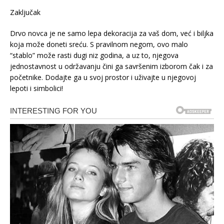
Zaključak
Drvo novca je ne samo lepa dekoracija za vaš dom, već i biljka
koja može doneti sreću. S pravilnom negom, ovo malo
“stablo” može rasti dugi niz godina, a uz to, njegova
jednostavnost u održavanju čini ga savršenim izborom čak i za
početnike. Dodajte ga u svoj prostor i uživajte u njegovoj
lepoti i simbolici!