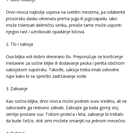
Drvo novca najbolje uspeva na svetlim mestima, pa odaberite
prozorsku dasku okrenutu prema jugu ili jugozapadu. Iako
može tolerisati delimičnu senku, previše tame može usporiti
njegov rast i uzrokovati opadanje listova.
2. Tlo i saksija
Ova biljka voli dobro drenirano tlo. Preporučuje se korišćenje
mešavine za sočne biljke ili dodavanje peska i perlita običnom
saksijskom supstratu. Takođe, saksija treba imati odvodne
rupe kako bi se sprečilo zadržavanje vode.
3. Zalivanje
Kao sočna biljka, drvo novca može podneti suvu sredinu, ali ne
zaboravite ga redovno zalivati. Zalivajte ga kada gornji sloj
zemlje postane suv. Tokom proleća i leta, zalivanje bi trebalo
da bude češće, dok zimi možete smanjiti na jednom mesečno.