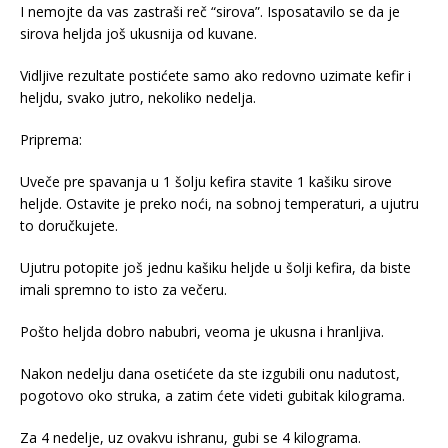
I nemojte da vas zastraši reč “sirova”. Isposatavilo se da je
sirova heljda još ukusnija od kuvane.
Vidljive rezultate postićete samo ako redovno uzimate kefir i
heljdu, svako jutro, nekoliko nedelja.
Priprema:
Uveče pre spavanja u 1 šolju kefira stavite 1 kašiku sirove
heljde. Ostavite je preko noći, na sobnoj temperaturi, a ujutru
to doručkujete.
Ujutru potopite još jednu kašiku heljde u šolji kefira, da biste
imali spremno to isto za večeru.
Pošto heljda dobro nabubri, veoma je ukusna i hranljiva.
Nakon nedelju dana osetićete da ste izgubili onu nadutost,
pogotovo oko struka, a zatim ćete videti gubitak kilograma.
Za 4 nedelje, uz ovakvu ishranu, gubi se 4 kilograma.