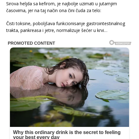
Sirova heljda sa kefirom, je najbolje uzimati u jutarnjim
časovima, jer na taj način ona čini čuda za telo:
Čisti toksine, poboljšava funkcionisanje gastrointestinalnog
trakta, pankreasa i jetre, normalizuje šećer u krvi…