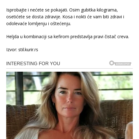
Isprobajte i nećete se pokajati. Osim gubitka kilograma,
osetićete se dosta zdravije. Kosa i nokti će vam biti zdravi i
odolevaće lomljenju i oštećenju.
Heljda u kombinaciji sa kefirom predstavlja pravi čistač creva.
Izvor: stil.kurir.rs