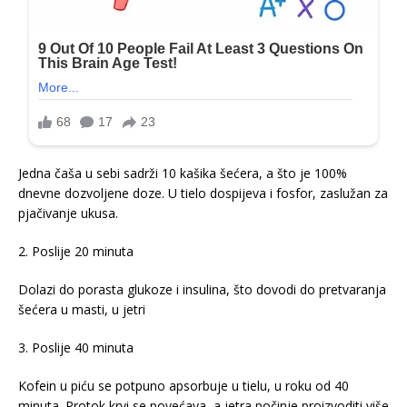
Jedna čaša u sebi sadrži 10 kašika šećera, a što je 100%
dnevne dozvoljene doze. U tielo dospijeva i fosfor, zaslužan za
pjačivanje ukusa.
2. Poslije 20 minuta
Dolazi do porasta glukoze i insulina, što dovodi do pretvaranja
šećera u masti, u jetri
3. Poslije 40 minuta
Kofein u piću se potpuno apsorbuje u tielu, u roku od 40
minuta. Protok krvi se povećava, a jetra počinje proizvoditi više