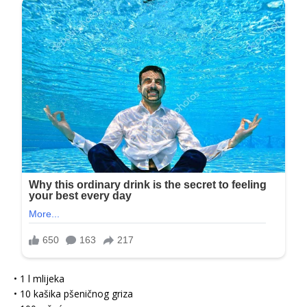
• 1 l mlijeka
• 10 kašika pšeničnog griza