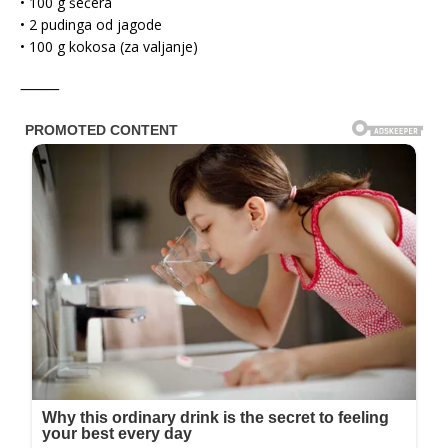
• 100 g šećera
• 2 pudinga od jagode
• 100 g kokosa (za valjanje)
⸻