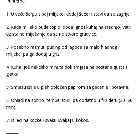
Priprema:
1. U veću šerpu sipaj mlijeko, dodaj šećer i stavi da se zagrije.
2. Kada mlijeko bude toplo, dodaj griz i kuhaj na srednjoj vatri
uz stalno miješanje da se ne stvore grudvice.
3. Posebno razmuti puding od jagode sa malo hladnog
mlijeka, pa ga dodaj u griz.
4. Kuhaj još nekoliko minuta dok smjesa ne postane gusta i
glatka.
5. Smjesu izlije u pleh obložen papirom za pečenje i poravnaj.
6. Ohladi na sobnoj temperaturi, pa dodatno u frižideru (30–60
min).
7. Isijeci na kocke i svaku uvaljaj u kokos.
⸻