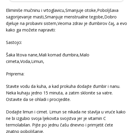
Eliminiše mučninu i vrtoglavicu,Smanjuje otoke,Poboljšava
sagorijevanje masti,Smanjuje menstrualne tegobe,Dobro
djeluje na probavni sistem,Veoma zdrav je đumbirov čaj, a evo
kako ga možete napraviti:
Sastojci:
Šaka litova nane,Mali komad đumbira,Malo
cimeta,Voda,Limun,
Priprema:
Stavite vodu da kuha, a kad prokuha dodajte đumbir i nanu.
Neka kuhaju jedno 15 minuta, a zatim sklonite sa vatre.
Ostavite da se ohladi i procijedite.
Dodajte limun i cimet. Limun se nikada ne stavlja u vruće kako
ne bi izgubio svoja ljekovita svojstva jer je vitamin C
termolabilan. Pijte po jednu čašu dnevno i primjetit ćete
znatno poboljšanje.