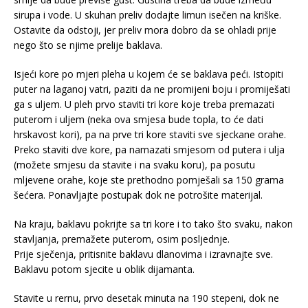
sirupa i vode. U skuhan preliv dodajte limun isečen na kriške.
Ostavite da odstoji, jer preliv mora dobro da se ohladi prije
nego što se njime prelije baklava.
Isjeći kore po mjeri pleha u kojem će se baklava peći. Istopiti
puter na laganoj vatri, paziti da ne promijeni boju i promiješati
ga s uljem. U pleh prvo staviti tri kore koje treba premazati
puterom i uljem (neka ova smjesa bude topla, to će dati
hrskavost kori), pa na prve tri kore staviti sve sjeckane orahe.
Preko staviti dve kore, pa namazati smjesom od putera i ulja
(možete smjesu da stavite i na svaku koru), pa posutu
mljevene orahe, koje ste prethodno pomješali sa 150 grama
šećera. Ponavljajte postupak dok ne potrošite materijal.
Na kraju, baklavu pokrijte sa tri kore i to tako što svaku, nakon
stavljanja, premažete puterom, osim posljednje.
Prije sječenja, pritisnite baklavu dlanovima i izravnajte sve.
Baklavu potom sjecite u oblik dijamanta.
Stavite u rernu, prvo desetak minuta na 190 stepeni, dok ne