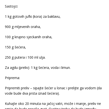
Sastojci:
1 kg gotovih jufki (kora) za baklavu,
900 g mljevenih oraha,
100 g krupno sjeckanih oraha,
150 g šećera,
250 g putera i 100 ml ulja.
Za agdu (preliv): 1 kg šećera, voda i limun.
Priprema:
Pripremiti preliv – sipajte šećer u lonac i prelijte ga vodom (da
vode bude dva prsta iznad šećera).
Kuhajte oko 20 minuta na jačoj vatri, može i manje, preliv ne
smije da bude previše gust. Gustina treba da bude između