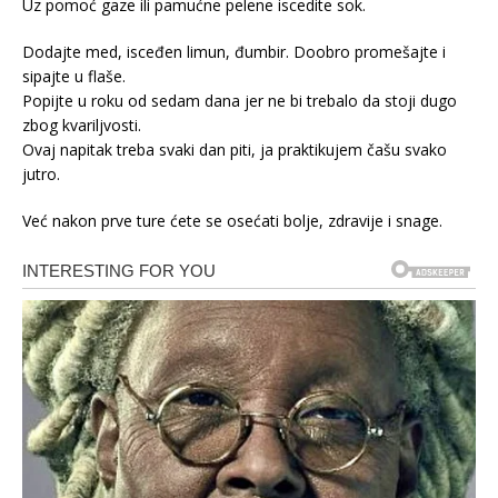
Uz pomoć gaze ili pamućne pelene iscedite sok.
Dodajte med, isceđen limun, đumbir. Doobro promešajte i
sipajte u flaše.
Popijte u roku od sedam dana jer ne bi trebalo da stoji dugo
zbog kvariljvosti.
Ovaj napitak treba svaki dan piti, ja praktikujem čašu svako
jutro.
Već nakon prve ture ćete se osećati bolje, zdravije i snage.