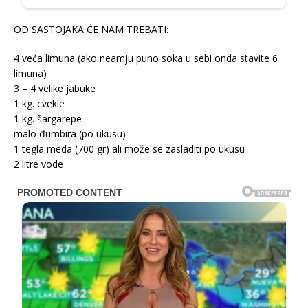
OD SASTOJAKA ĆE NAM TREBATI:
4 veća limuna (ako neamju puno soka u sebi onda stavite 6
limuna)
3 – 4 velike jabuke
1 kg. cvekle
1 kg. šargarepe
malo đumbira (po ukusu)
1 tegla meda (700 gr) ali može se zasladiti po ukusu
2 litre vode