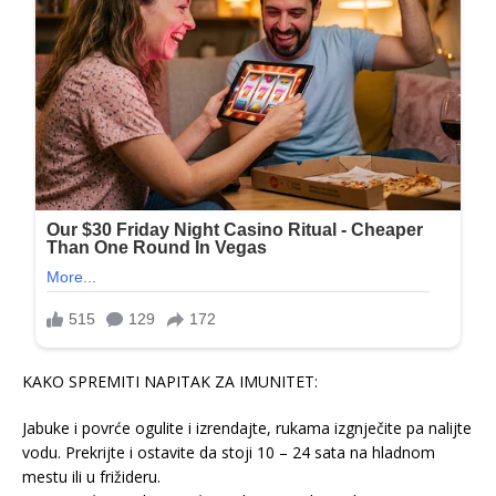
KAKO SPREMITI NAPITAK ZA IMUNITET:
Jabuke i povrće ogulite i izrendajte, rukama izgnječite pa nalijte
vodu. Prekrijte i ostavite da stoji 10 – 24 sata na hladnom
mestu ili u frižideru.