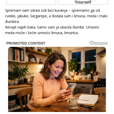
Spremam vam zdravi sok bez kuvanja – spremamo ga od
cvekle, jabuke, šargarepe, a dodala sam i limuna, meda i malo
đumbira.
Recept napih baka. Samo sam ja ubacila đumbir. Umesto
meda može i šećer umesto limuna, limuntus.