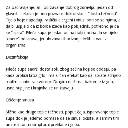
Za ozdravljenje, ali i održavanje dobrog zdravlja, jedan od
glavnih lijekova je ono poznato doktorsko – “dosta tečnosti”.
Tijelo koje napadaju različiti alergeni i virusi bori se sa njima, a
da bi uspjelo da iz borbe izađe kao pobjednik, potrebno je da
se “ispira”. Pileća supa je jedan od najbolji načina da se tijelo
“opere” od virusa, jer ubrzava izbacivanje loših stvari iz
organizma.
Dezinfekcija
Pileća supa sadrži dosta soli, zbog začina koji se dodaju, pa
kada prolazi kroz grlo, ima sličan efekat kao da isprate ždrijelo
toplim slanim rastvorom. Drugim riječima, bakterije iz grla,
usne pupljine i krajnika se uništavaju.
Čišćenje sinusa
Slično kao druge tople tečnosti, poput čaja, isparavanje tople
supe dok je jedemo pomaže da se sinusi očiste, a samim tim
umire iritantni simptomi prehlade i gripa.