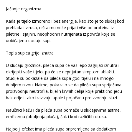
Jačanje organizma
Kada je tijelo izmoreno i bez energije, kao što je to slučaj kod
prehlada i virusa, ništa mu neće prijati više od proteina iz
piletine i sjajnih, neophodnih nutrijenata iz povrća koje se
uobičajeno dodaje supi.
Topla supica grije iznutra
U slučaju groznice, pileća supa će vas lepo zagrijati iznutra i
okrijepiti vaše tijelo, pa će se neprijatan simptom ublažiti.
Studije su pokazale da pileća supa godi tijelu i na mnogo
dubljem nivou. Naime, pokazalo se da pileća supa spriječava
proizvodnju neutrofila, bijelih krvnih ćelija koje praktično jedu
bakterije i tako izazivaju upale i pojačanu proizvodnju sluzi.
Naučnici kažu i da pileća supa pomaže u slučajevima astme,
emfizema (oboljenja pluća), čak i kod različitih otoka.
Najbolji efekat ima pileća supa pripremljena sa dodatkom