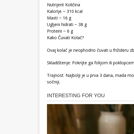
Nutrijent Količina
Kalorije ~ 310 kcal
Masti ~ 16 g
Ugljeni hidrati ~ 38 g
Proteini ~ 6 g
Kako Čuvati Kolač?
Ovaj kolač je neophodno čuvati u frižideru zbo
Skladištenje: Pokrijte ga folijom ili poklopce
Trajnost: Najbolji je u prva 3 dana, mada može
sočniji.