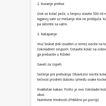
2. Kuvanje preliva:
Dok se kolač peče, u šerpicu stavite 500 ml m
laganoj vatri uz mešanje dok ne proključa. K
pa sklonite sa vatre.
3. Natapanje:
Vruć biskvit (tek izvađen iz rerne) isecite na 
čokoladnim sirupom. Ostavite kolač na sobnoj 
ga prebacite u frižider.
Saveti za Uspeh
Sečenje pre prelivanja: Obavezno isecite kol
tečnost prodreti duboko između svake kocke,
Kvalitetan kakao: Pošto je ovo čokoladni kolač
ukus.
Nutritivne Vrednosti (Približno po porciji)