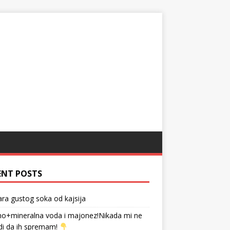
ENT POSTS
tara gustog soka od kajsija
no+mineralna voda i majonez!Nikada mi ne
di da ih spremam!