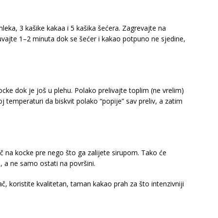
leka, 3 kašike kakaa i 5 kašika šećera. Zagrevajte na
uvajte 1–2 minuta dok se šećer i kakao potpuno ne sjedine,
kocke dok je još u plehu. Polako prelivajte toplim (ne vrelim)
temperaturi da biskvit polako “popije” sav preliv, a zatim
ač na kocke pre nego što ga zalijete sirupom. Tako će
 a ne samo ostati na površini.
, koristite kvalitetan, taman kakao prah za što intenzivniji