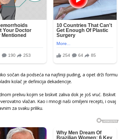
toliko sočan da podseća na najfiniji puding, a opet drži formu
oladni kolač je definicija dekadencije.
m prelivu kojim se biskvit zaliva dok je još vruć. Biskvit
everovatno vlažan. Kao i mnogi naši omiljeni recepti, i ovaj
avnim za svaku priliku.