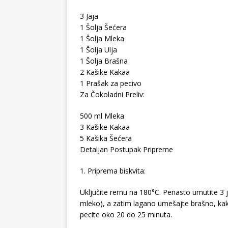
3 Jaja
1 Šolja Šećera
1 Šolja Mleka
1 Šolja Ulja
1 Šolja Brašna
2 Kašike Kakaa
1 Prašak za pecivo
Za Čokoladni Preliv:
500 ml Mleka
3 Kašike Kakaa
5 Kašika Šećera
Detaljan Postupak Pripreme
1. Priprema biskvita:
Uključite rernu na 180°C. Penasto umutite 3 j
mleko), a zatim lagano umešajte brašno, kaka
pecite oko 20 do 25 minuta.