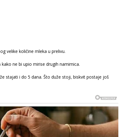
g velike količine mleka u prelivu.
m kako ne bi upio mirise drugih namirnica.
 stajati i do 5 dana. Što duže stoji, biskvit postaje još