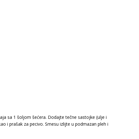
aja sa 1 šoljom šećera. Dodajte tečne sastojke (ulje i
o i prašak za pecivo. Smesu izlijte u podmazan pleh i