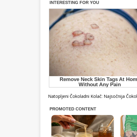
Natopljeni Čokoladni Kolač: Najsočnija Čoko