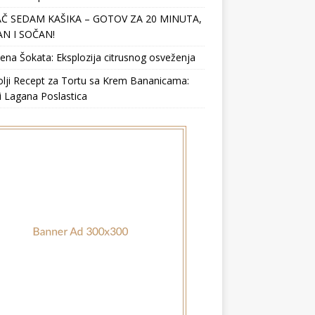
Č SEDAM KAŠIKA – GOTOV ZA 20 MINUTA,
N I SOČAN!
ena Šokata: Eksplozija citrusnog osveženja
lji Recept za Tortu sa Krem Bananicama:
i Lagana Poslastica