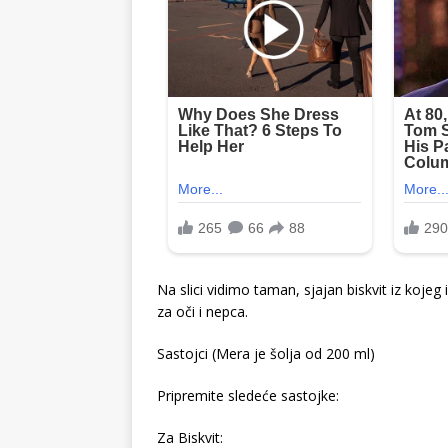
Na slici vidimo taman, sjajan biskvit iz kojeg 
za oči i nepca.
Sastojci (Mera je šolja od 200 ml)
Pripremite sledeće sastojke:
Za Biskvit: