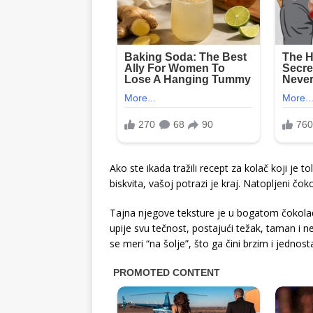
Ako ste ikada tražili recept za kolač koji je 
biskvita, vašoj potrazi je kraj. Natopljeni čok
Tajna njegove teksture je u bogatom čokoladno
upije svu tečnost, postajući težak, taman i n
se meri “na šolje”, što ga čini brzim i jednost