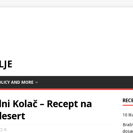
LJE
OLICY AND MORE
ni Kolač – Recept na
REC
desert
10 li
Braš
0
dosa