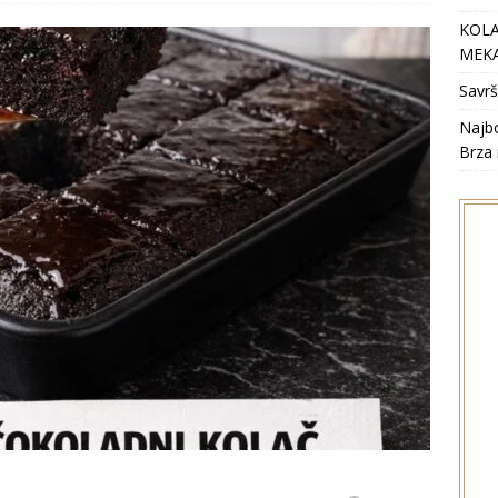
KOLA
MEKA
Savrš
Najbo
Brza 