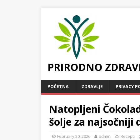
PRIRODNO ZDRAV
POČETNA
ZDRAVLJE
PRIVACY P
Natopljeni Čokolad
šolje za najsočniji 
February 20, 2026
admin
Recepti